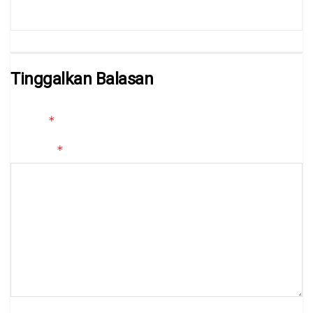
Tinggalkan Balasan
Alamat email Anda tidak akan dipublikasikan.
Ruas yang wajib
*
ditandai
*
Komentar