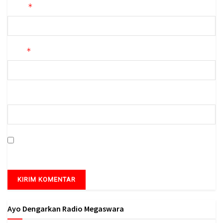
*
Nama
*
Email
Situs Web
Simpan nama, email, dan situs web saya pada peramban ini
untuk komentar saya berikutnya.
Ayo Dengarkan Radio Megaswara