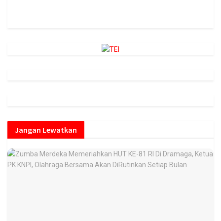
https://onlineradiobox.com/id/megaswarabogor/?
cs=id.megaswarabogor&played=1&lang=en
Jangan Lewatkan