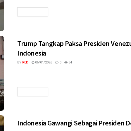
READ MORE
Trump Tangkap Paksa Presiden Venezu
Indonesia
BY
RED
06/01/2026
0
84
megaswaranews.com - Jakarta - Aksi serangan besar-besaran 
Force ke sejumlah titik di Venezuela,...
READ MORE
Indonesia Gawangi Sebagai Presiden