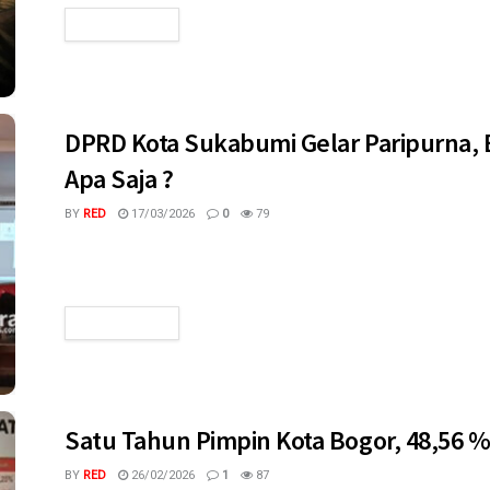
READ MORE
DPRD Kota Sukabumi Gelar Paripurna, 
Apa Saja ?
BY
RED
17/03/2026
0
79
megaswaranews.com, SUKABUMI – Dewan Perwakilan Rakyat
paripurna dengan empat agenda strategis yang berkaitan den
READ MORE
Satu Tahun Pimpin Kota Bogor, 48,56
BY
RED
26/02/2026
1
87