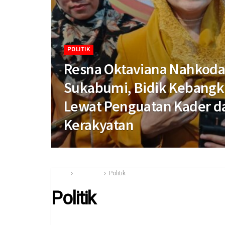
POLITIK
Resna Oktaviana Nahkoda
Sukabumi, Bidik Kebangki
Lewat Penguatan Kader da
Kerakyatan
Home
Category
Politik
Politik