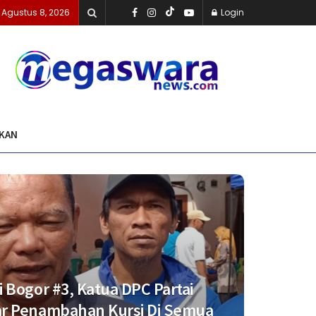
 Agustus 8, 2026
Login
IKAN
i Bogor #3, Katua DPC Partai
ar Penambahan Kursi Di Semua