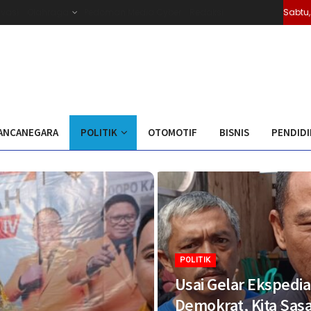
ivasi
Olahraga
Pedoman Media Cyber
Redaksi
Sabtu,
ANCANEGARA
POLITIK
OTOMOTIF
BISNIS
PENDID
POLITIK
Usai Gelar Ekspedia
Demokrat, Kita Sas