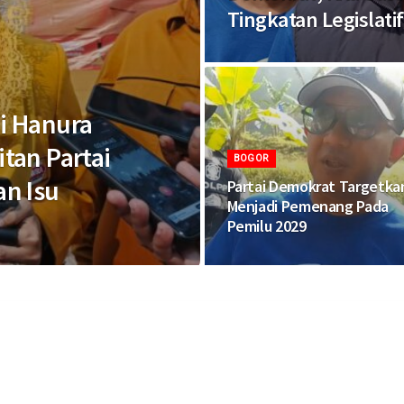
Tingkatan Legislatif
i Hanura
tan Partai
BOGOR
n Isu
Partai Demokrat Targetka
Menjadi Pemenang Pada
Pemilu 2029