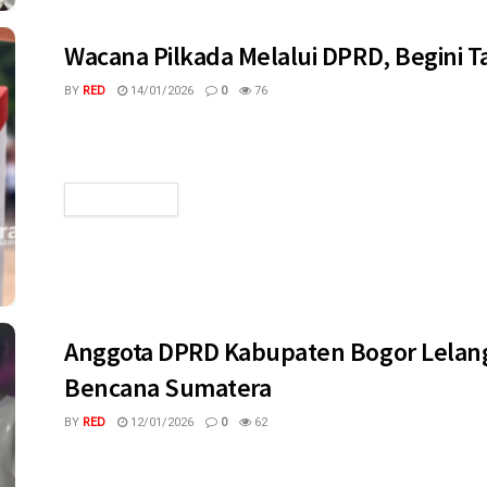
Wacana Pilkada Melalui DPRD, Begini T
BY
RED
14/01/2026
0
76
megaswaranews.com - Jakarta - Perdebatan mengenai kemu
langsung melalui DPRD kembali mencuat dan segera memanti
READ MORE
Anggota DPRD Kabupaten Bogor Lelang
Bencana Sumatera
BY
RED
12/01/2026
0
62
megaswaranews.com, Jonggol-Tokoh masyarakat Jonggol se
Suhendar, turut memeriahkan acara Ngamal atau ngamen sam