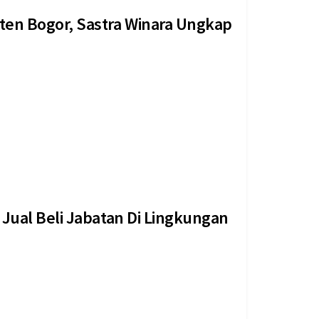
en Bogor, Sastra Winara Ungkap
kekeluargaan menyelimuti Gedung Paripurna DPRD
baga...
Jual Beli Jabatan Di Lingkungan
or Sastra Winara menyatakan dukungan penuh
rantas dugaan...