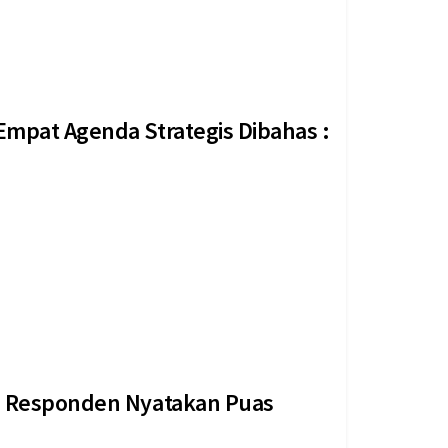
Empat Agenda Strategis Dibahas :
 Daerah (DPRD) Kota Sukabumi menggelar rapat
gan...
 % Responden Nyatakan Puas