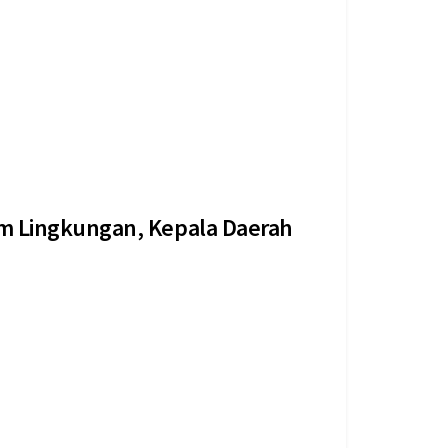
Nyatakan Puas 26/02/2026 KLH Tetapkan 35 Daerah
m Lingkungan, Kepala Daerah
an keseriusannya terhadap para pemangku
kungan hidup,...