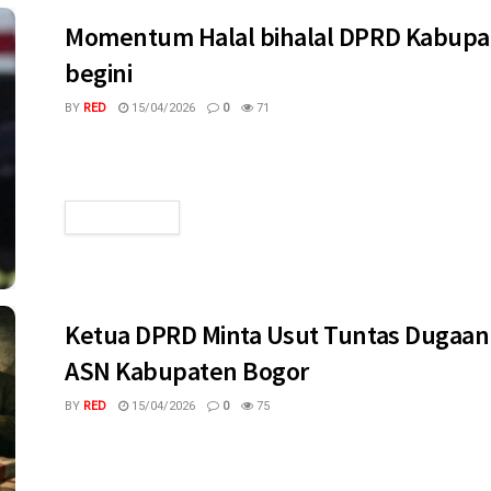
Momentum Halal bihalal DPRD Kabupat
begini
BY
RED
15/04/2026
0
71
megaswaranews.com, Cibinong - Suasana hangat dan penuh 
Kabupaten Bogor pada Senin (30/3/2026). Keluarga besar lem
READ MORE
Ketua DPRD Minta Usut Tuntas Dugaan 
ASN Kabupaten Bogor
BY
RED
15/04/2026
0
75
megaswaranews.com, Cibinong - Ketua DPRD Kabupaten Bog
terhadap langkah Pemerintah Kabupaten Bogor dalam membe