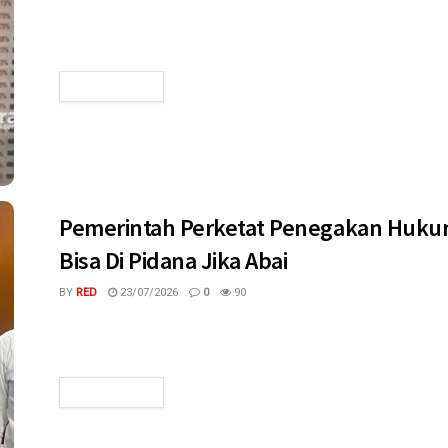
terkini Satu Tahun Pimpin Kota Bogor, 48,56 % Responden 
Menuju Kota Bersih,...
READ MORE
Pemerintah Perketat Penegakan Huku
Bisa Di Pidana Jika Abai
BY
RED
23/07/2026
0
90
megaswaranews.com, Jakarta - Pemerintah pusat menegask
kebijakan di daerah yang dinilai lalai menangani persoalan ling
READ MORE