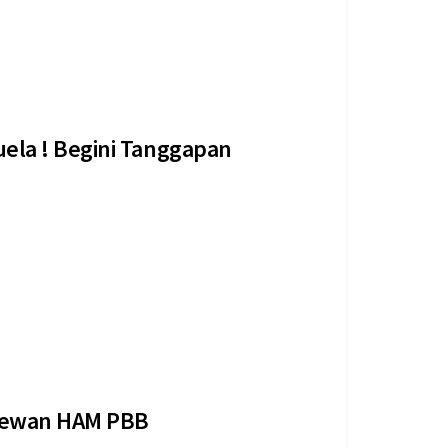
ela ! Begini Tanggapan
Amerika Serikat (AS) oleh pasukan elit, Delta
 Dewan HAM PBB