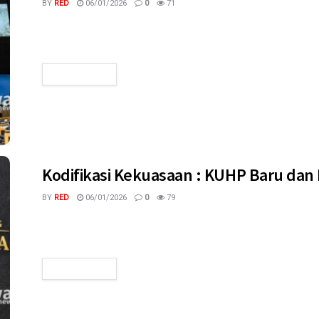
BY
RED
06/01/2026
0
71
megaswaranews.com, Jakarta - Indonesia resmi dipilih oleh 
untuk dinominasikan sebagai Presiden Dewan Hak Asasi Manus
READ MORE
Kodifikasi Kekuasaan : KUHP Baru dan
BY
RED
06/01/2026
0
79
megaswaranews.com - KUHP Nasional akhirnya lahir. Setelah 
hukum Indonesia, negara memutuskan satu langkah...
READ MORE