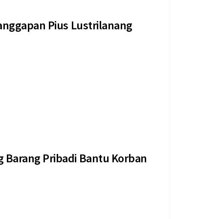
anggapan Pius Lustrilanang
ngkinan pengembalian Pilkada ke mekanisme tidak
k...
 Barang Pribadi Bantu Korban
kaligus anggota DPRD Kabupaten Bogor, Beben
bil beramal yang...