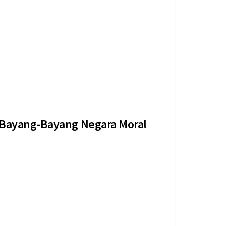
negara-negara anggota Asia-Pacific Group (APG)
ia...
 Bayang-Bayang Negara Moral
puluhan tahun menjadi hantu kolonial dalam sistem