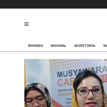
Beranda
Bisnis
hastag
Hubungi Kami
Kebijakan Pr
BERANDA
NASIONAL
ADVERTORIAL
M