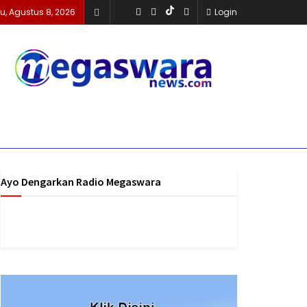
u, Agustus 8, 2026
Login
Ayo Dengarkan Radio Megaswara
https://onlineradiobox.com/id/megaswarabogor/?
cs=id.megaswarabogor&played=1&lang=en