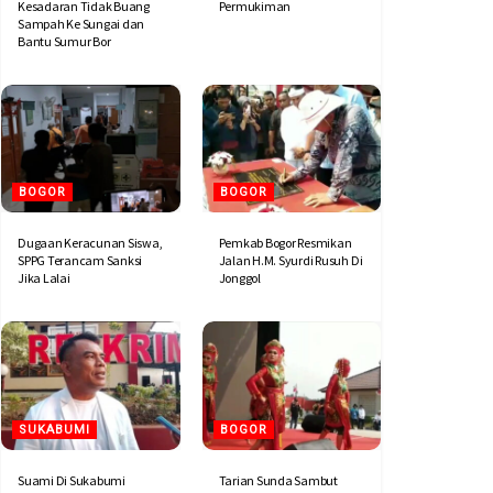
Kesadaran Tidak Buang
Permukiman
Sampah Ke Sungai dan
Bantu Sumur Bor
BOGOR
BOGOR
Dugaan Keracunan Siswa,
Pemkab Bogor Resmikan
SPPG Terancam Sanksi
Jalan H.M. Syurdi Rusuh Di
Jika Lalai
Jonggol
SUKABUMI
BOGOR
Suami Di Sukabumi
Tarian Sunda Sambut