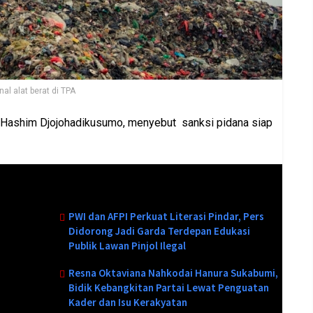
al alat berat di TPA
, Hashim Djojohadikusumo, menyebut sanksi pidana siap
Baca Juga :
PWI dan AFPI Perkuat Literasi Pindar, Pers
Didorong Jadi Garda Terdepan Edukasi
Publik Lawan Pinjol Ilegal
Resna Oktaviana Nahkodai Hanura Sukabumi,
Bidik Kebangkitan Partai Lewat Penguatan
Kader dan Isu Kerakyatan