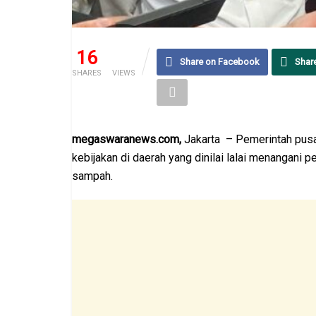
16
90
Share on Facebook
Shar
SHARES
VIEWS
megaswaranews.com,
Jakarta – Pemerintah pus
kebijakan di daerah yang dinilai lalai menangani 
sampah.