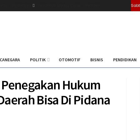
ivasi
Olahraga
Pedoman Media Cyber
Redaksi
Sabt
CANEGARA
POLITIK
OTOMOTIF
BISNIS
PENDIDIKAN
t Penegakan Hukum
Daerah Bisa Di Pidana
0