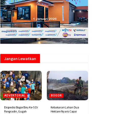
Jangan Lewatkan
ADVERTORIAL
BOGOR
Ekspedisi Bogor Biru Ke-5 Di
Kebakaran Lahan Dua
Pangradin, Gugah
Hektare Nyaris Capai