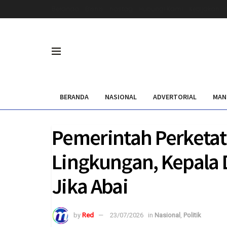
Beranda
Bisnis
hastag
Hubungi Kami
Kebijakan Pr
BERANDA
NASIONAL
ADVERTORIAL
MAN
Pemerintah Perketa
Lingkungan, Kepala 
Jika Abai
by
Red
23/07/2026
in
Nasional
,
Politik