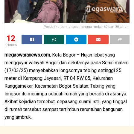
Pasutri korban longsor rangga mekar 60 dan 80 tahun,
12
SHARES
megaswaranews.com
, Kota Bogor – Hujan lebat yang
mengguyur wilayah Bogor dan sekitarnya pada Senin malam
(17/03/25) menyebabkan longsornya tebing setinggi 25
meter di Kampung Jayasari, RT 04 RW 05, Kelurahan
Ranggamekar, Kecamatan Bogor Selatan. Tebing yang
longsor itu menimpa sebuah rumah yang berada di atasnya.
Akibat kejadian tersebut, sepasang suami istri yang tinggal
di rumah tersebut sempat tertimbun reruntuhan bangunan
yang ambruk.