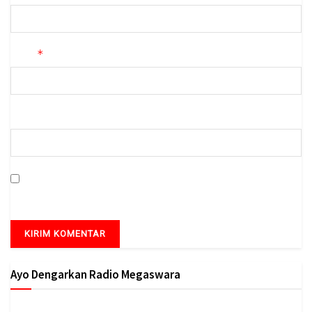
*
Email
Situs Web
Simpan nama, email, dan situs web saya pada peramban ini
untuk komentar saya berikutnya.
Ayo Dengarkan Radio Megaswara
https://onlineradiobox.com/id/megaswarabogor/?