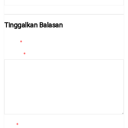
Tinggalkan Balasan
Alamat email Anda tidak akan dipublikasikan.
Ruas yang wajib
*
ditandai
*
Komentar
*
Nama