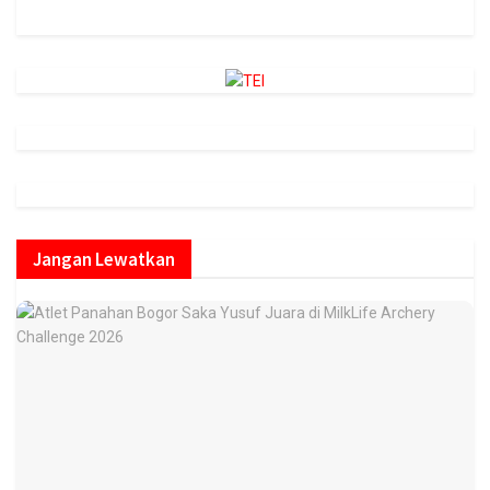
cs=id.megaswarabogor&played=1&lang=en
Jangan Lewatkan