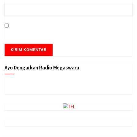
Simpan nama, email, dan situs web saya pada peramban ini
untuk komentar saya berikutnya.
Ayo Dengarkan Radio Megaswara
https://onlineradiobox.com/id/megaswarabogor/?
cs=id.megaswarabogor&played=1&lang=en