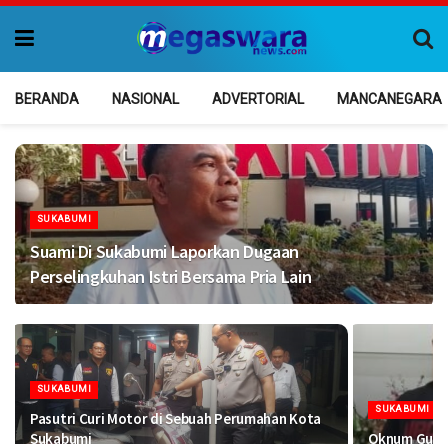
BERANDA
NASIONAL
ADVERTORIAL
MANCANEGARA
SUKABUMI
Suami Di Sukabumi Laporkan Dugaan
Perselingkuhan Istri Bersama Pria Lain
SUKABUMI
SUKABUMI
Pasutri Curi Motor di Sebuah Perumahan Kota
Sukabumi
Oknum Guru N