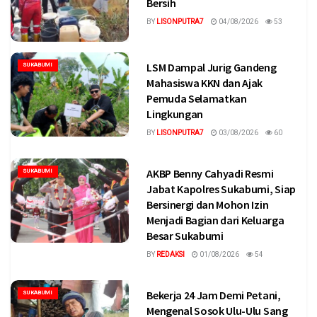
Bersih
BY
LISONPUTRA7
04/08/2026
53
LSM Dampal Jurig Gandeng
SUKABUMI
Mahasiswa KKN dan Ajak
Pemuda Selamatkan
Lingkungan
BY
LISONPUTRA7
03/08/2026
60
‎AKBP Benny Cahyadi Resmi
SUKABUMI
Jabat Kapolres Sukabumi, Siap
Bersinergi dan Mohon Izin
Menjadi Bagian dari Keluarga
Besar Sukabumi ‎
BY
REDAKSI
01/08/2026
54
Bekerja 24 Jam Demi Petani,
SUKABUMI
Mengenal Sosok Ulu-Ulu Sang