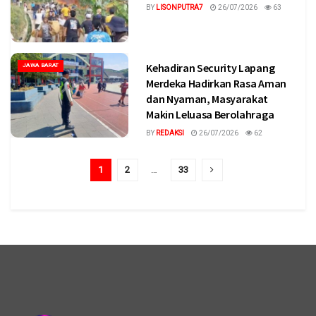
BY
LISONPUTRA7
26/07/2026
63
Kehadiran Security Lapang
JAWA BARAT
Merdeka Hadirkan Rasa Aman
dan Nyaman, Masyarakat
Makin Leluasa Berolahraga
BY
REDAKSI
26/07/2026
62
1
2
…
33
logo megaswaranews