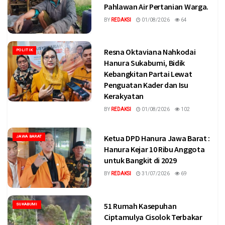
Pahlawan Air Pertanian Warga.
BY
REDAKSI
01/08/2026
64
Resna Oktaviana Nahkodai
POLITIK
Hanura Sukabumi, Bidik
Kebangkitan Partai Lewat
Penguatan Kader dan Isu
Kerakyatan
BY
REDAKSI
01/08/2026
102
Ketua DPD Hanura Jawa Barat :
JAWA BARAT
Hanura Kejar 10 Ribu Anggota
untuk Bangkit di 2029
BY
REDAKSI
31/07/2026
69
51 Rumah Kasepuhan
SUKABUMI
Ciptamulya Cisolok Terbakar