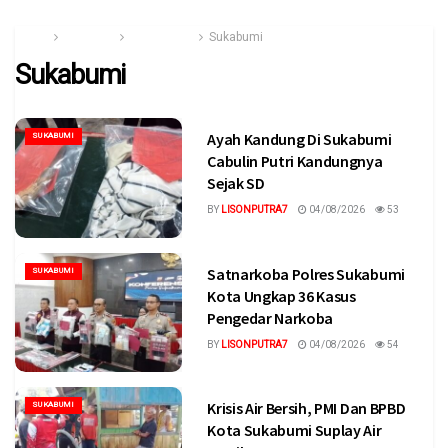
Home
Category
Jawa Barat
Sukabumi
Sukabumi
Ayah Kandung Di Sukabumi
SUKABUMI
Cabulin Putri Kandungnya
Sejak SD
BY
LISONPUTRA7
04/08/2026
53
Satnarkoba Polres Sukabumi
SUKABUMI
Kota Ungkap 36 Kasus
Pengedar Narkoba
BY
LISONPUTRA7
04/08/2026
54
Krisis Air Bersih, PMI Dan BPBD
SUKABUMI
Kota Sukabumi Suplay Air