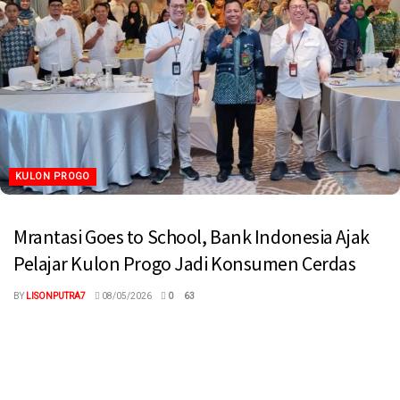
KULON PROGO
Mrantasi Goes to School, Bank Indonesia Ajak
Pelajar Kulon Progo Jadi Konsumen Cerdas
BY
LISONPUTRA7
08/05/2026
0
63
megaswaranews.com, Kulon Progo – Kepala Kantor Perwakilan
Bank Indonesia (KPW BI) DIY, Sri Darmadi Sudibyo mengajak para
siswa untuk menjadi...
Read more