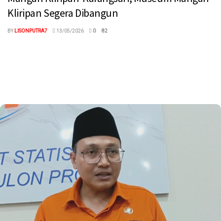
Kliripan Segera Dibangun
BY
LISONPUTRA7
13/05/2026
0
82
megaswaranews.com, Kulon Progo — Kawasan bekas tambang
mangan Kliripan di kalurahan Hargorejo Kokap Kulon Progo telah
ditetapkan sebagai situs geoheritage...
Read more