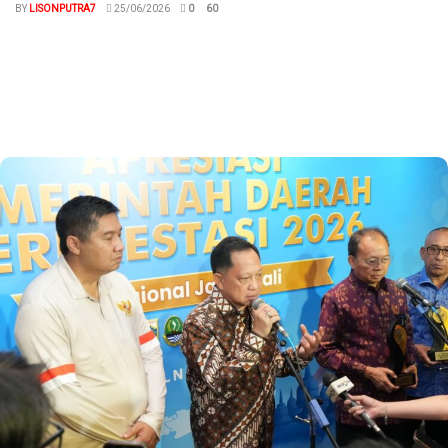
BY
LISONPUTRA7
25/06/2026
0
60
megaswaranews.com, Kulonprogo - Pemerintah Kabupaten Kulon
Progo terus memperkuat program ramah lansia dengan
mencanangkan Sekolah Lansia Puspasari di Padukuhan Pantog...
Read more