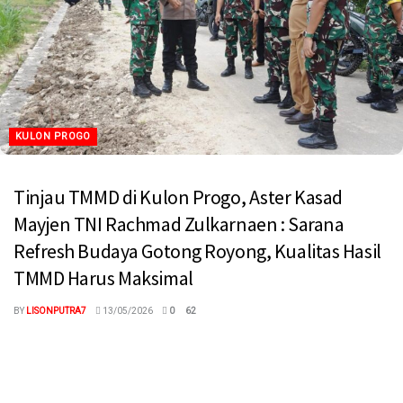
KULON PROGO
Tinjau TMMD di Kulon Progo, Aster Kasad
Mayjen TNI Rachmad Zulkarnaen : Sarana
Refresh Budaya Gotong Royong, Kualitas Hasil
TMMD Harus Maksimal
BY
LISONPUTRA7
13/05/2026
0
62
megaswaranews.com, Kulonprogo – Tim Pengawasan dan
Evaluasi (Wasev) Markas Besar Tentara Nasional Indonesia
Angkatan Darat (Mabesad) dipimpin langsung oleh Asisten...