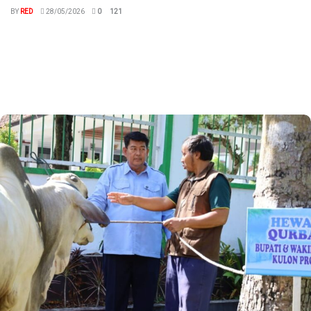
BY
RED
28/05/2026
0
121
megaswaranews.com, Kulon Progo - Persatuan Bola Voli Seluruh
Indonesia (PBVSI) Kabupaten Kulon Progo bekerjasama dengan
Dinas Pendidikan dan Olahraga Kulon...
Read more