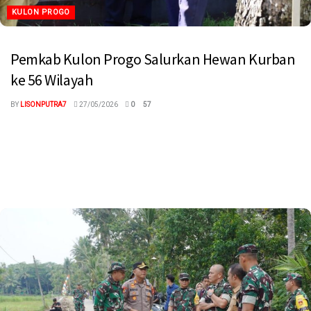
KULON PROGO
Pemkab Kulon Progo Salurkan Hewan Kurban
ke 56 Wilayah
BY
LISONPUTRA7
27/05/2026
0
57
megaswaranews.com, Kulonprogo — Menjelang perayaan Hari
Raya Iduladha 1447 Hijriah, Pemerintah Kabupaten Kulon Progo
kembali memfasilitasi penyaluran bantuan hewan kurban...
Read more