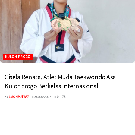
KULON PROGO
Gisela Renata, Atlet Muda Taekwondo Asal
Kulonprogo Berkelas Internasional
BY
LISONPUTRA7
30/06/2026
0
73
megaswaranews.com, Kulonprogo – Di usia yang masih 14 tahun,
Gisela Renata Putri Atmaja mulai menunjukkan kiprahnya sebagai
salah satu atlet...
Read more