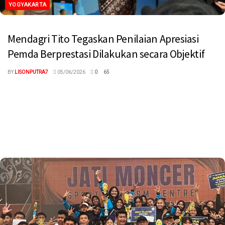
YOGYAKARTA
Mendagri Tito Tegaskan Penilaian Apresiasi
Pemda Berprestasi Dilakukan secara Objektif
BY
LISONPUTRA7
05/06/2026
0
65
megaswaranews.com, Yogyakarta – Menteri Dalam Negeri
(Mendagri) Muhammad Tito Karnavian menegaskan bahwa
penilaian dalam Apresiasi Pemerintah Daerah (Pemda)
Berprestasi 2026...
Read more