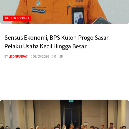
KULON PROGO
Sensus Ekonomi, BPS Kulon Progo Sasar
Pelaku Usaha Kecil Hingga Besar
BY
LISONPUTRA7
08/05/2026
0
68
megaswaranews.com, Kulon Progo — Badan Pusat Statistik (BPS)
Kulon Progo resmi memulai pelaksanaan Sensus Ekonomi 2026
pada Mei ini dan...
Read more