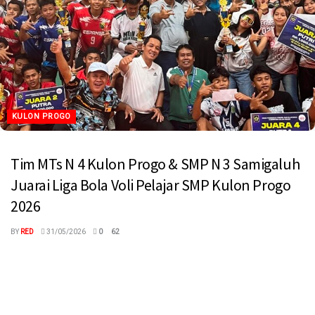
KULON PROGO
Tim MTs N 4 Kulon Progo & SMP N 3 Samigaluh
Juarai Liga Bola Voli Pelajar SMP Kulon Progo
2026
BY
RED
31/05/2026
0
62
megaswaranews.com, Kulon Progo – Kompetisi Liga Bola Voli
Pelajar SMP Kabupaten Kulon Progo tahun 2026 mencapai babak
puncak dengan digelarnya...
Read more