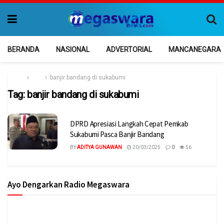
BERANDA
NASIONAL
ADVERTORIAL
MANCANEGARA
Home
Tag
banjir bandang di sukabumi
Tag:
banjir bandang di sukabumi
DPRD Apresiasi Langkah Cepat Pemkab
Sukabumi Pasca Banjir Bandang
BY
ADITYA GUNAWAN
20/03/2025
0
56
Ayo Dengarkan Radio Megaswara
https://onlineradiobox.com/id/megaswarabogor/?
cs=id.megaswarabogor&played=1&lang=en