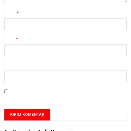
*
Nama
*
Email
Situs Web
Simpan nama, email, dan situs web saya pada peramban ini
untuk komentar saya berikutnya.