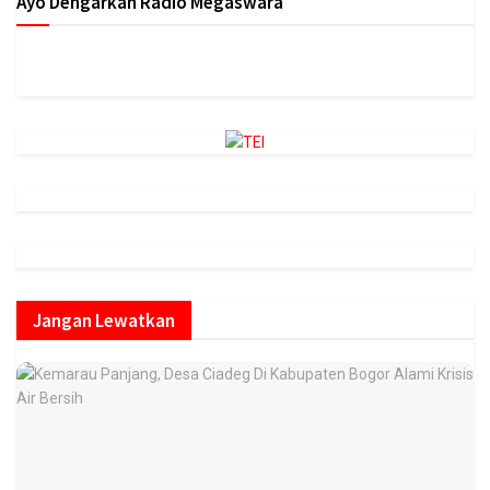
Ayo Dengarkan Radio Megaswara
https://onlineradiobox.com/id/megaswarabogor/?
cs=id.megaswarabogor&played=1&lang=en
Jangan Lewatkan