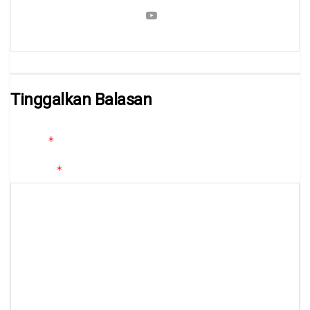
Tinggalkan Balasan
Alamat email Anda tidak akan dipublikasikan.
Ruas yang wajib
*
ditandai
*
Komentar