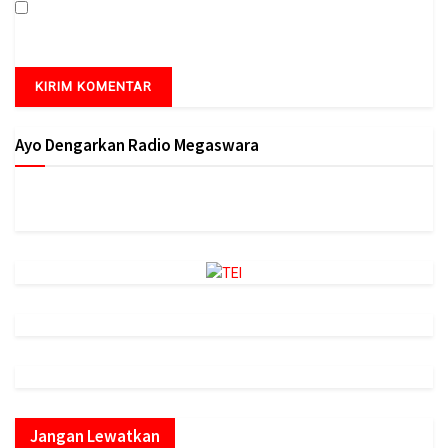
Simpan nama, email, dan situs web saya pada peramban ini
untuk komentar saya berikutnya.
Ayo Dengarkan Radio Megaswara
https://onlineradiobox.com/id/megaswarabogor/?
cs=id.megaswarabogor&played=1&lang=en
Jangan Lewatkan