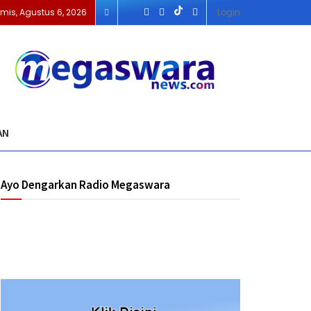
mis, Agustus 6, 2026
Login
AN
Ayo Dengarkan Radio Megaswara
https://onlineradiobox.com/id/megaswarabogor/?
cs=id.megaswarabogor&played=1&lang=en