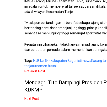
Ketua Karang Taruna Kecamatan Tenjo, Suherman Oki
ini adalah untuk mempererat tali persaudaraan di ka
ada di wilayah Kecamatan Tenjo.
“Meskipun pertandingan ini bersifat sebagai ajang sil
bertanding nanti dapat menjunjung tinggi prinsip keadi
senantiasa menjunjung tinggi semangat sportivitas yang
Kegiatan ini diharapkan tidak hanya menjadi ajang k
dan persatuan pemuda dalam memeriahkan peringatan 
Tags:
HJB ke-544
kabupaten Bogor istimewa
Karang ta
tenjo
turnamen futsal
Previous Post
Mendagri Tito Dampingi Presiden P
KDKMP
Next Post