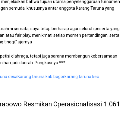
, menjelaskan bahwa tujuan utama penyelenggaraan turnamen
langan pemuda, khususnya antar anggota Karang Taruna yang
aturahmi semata, saya tetap berharap agar seluruh peserta yang
lan atau fair play, menikmati setiap momen pertandingan, serta
 tinggi,” ujarnya
ompetisi olahraga, tetapi juga sarana membangun kebersamaan
hari jadi daerah. Pungkasnya ***
runa desa
Karang taruna kab bogor
karang taruna kec
rabowo Resmikan Operasionalisasi 1.061