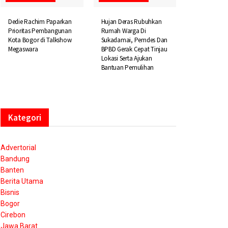
Dedie Rachim Paparkan
Hujan Deras Rubuhkan
Prioritas Pembangunan
Rumah Warga Di
Kota Bogor di Talkshow
Sukadamai, Pemdes Dan
Megaswara
BPBD Gerak Cepat Tinjau
Lokasi Serta Ajukan
Bantuan Pemulihan
Kategori
Advertorial
Bandung
Banten
Berita Utama
Bisnis
Bogor
Cirebon
Jawa Barat