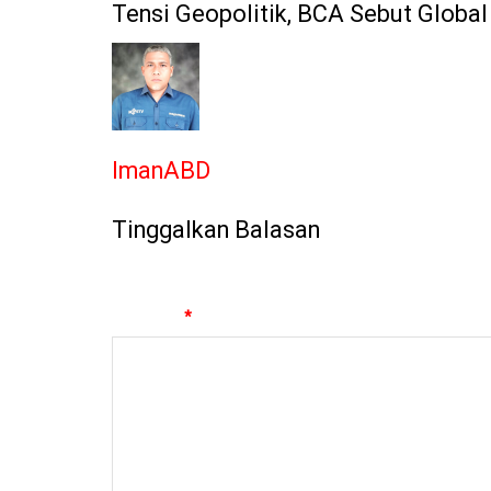
Tensi Geopolitik, BCA Sebut Globa
ImanABD
Tinggalkan Balasan
Alamat email Anda tidak akan dipublikasikan.
Ruas yan
Komentar
*