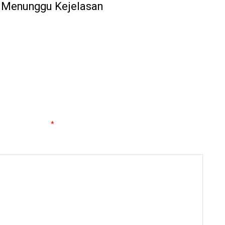
l Menunggu Kejelasan
g wajib ditandai
*