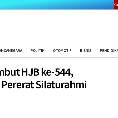
ivasi
Olahraga
Pedoman Media Cyber
Redaksi
Ka
ANCANEGARA
POLITIK
OTOMOTIF
BISNIS
PENDIDIK
mbut HJB ke-544,
 Pererat Silaturahmi
0