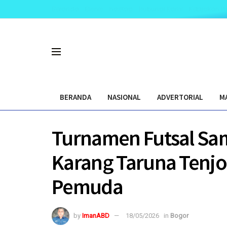
Beranda
Bisnis
hastag
Hubungi Kami
Kebijakan Pr
BERANDA
NASIONAL
ADVERTORIAL
M
Turnamen Futsal Sa
Karang Taruna Tenjo
Pemuda
by
ImanABD
18/05/2026
in
Bogor