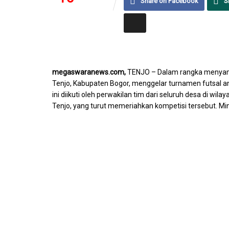
Share on Facebook
S
SHARES
VIEWS
megaswaranews.com,
TENJO – Dalam rangka menyamb
Tenjo, Kabupaten Bogor, menggelar turnamen futsal a
ini diikuti oleh perwakilan tim dari seluruh desa di wil
Tenjo, yang turut memeriahkan kompetisi tersebut. M