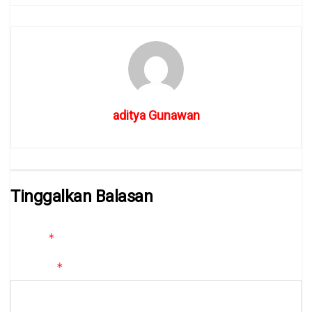
aditya Gunawan
Tinggalkan Balasan
Alamat email Anda tidak akan dipublikasikan.
Ruas yang wajib
*
ditandai
*
Komentar