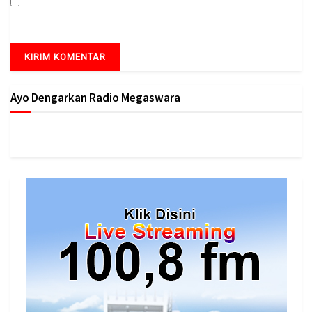
Simpan nama, email, dan situs web saya pada peramban ini
untuk komentar saya berikutnya.
Ayo Dengarkan Radio Megaswara
https://onlineradiobox.com/id/megaswarabogor/?
cs=id.megaswarabogor&played=1&lang=en