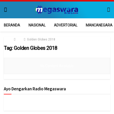
BERANDA
NASIONAL
ADVERTORIAL
MANCANEGARA
Home
Tag
Golden Globes 2018
Tag:
Golden Globes 2018
No Content Available
Ayo Dengarkan Radio Megaswara
https://onlineradiobox.com/id/megaswarabogor/?
cs=id.megaswarabogor&played=1&lang=en