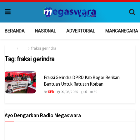
BERANDA
NASIONAL
ADVERTORIAL
MANCANEGARA
Home
Tag
fraksi gerindra
Tag:
fraksi gerindra
Fraksi Gerindra DPRD Kab Bogor Berikan
Bantuan Untuk Ratusan Korban
BY
RED
09/03/2025
0
59
Ayo Dengarkan Radio Megaswara
https://onlineradiobox.com/id/megaswarabogor/?
cs=id.megaswarabogor&played=1&lang=en