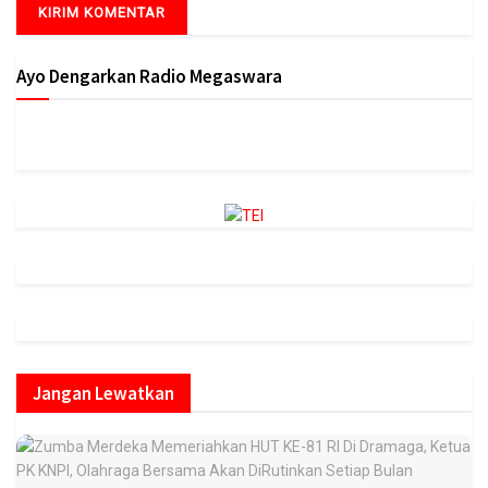
Ayo Dengarkan Radio Megaswara
https://onlineradiobox.com/id/megaswarabogor/?
cs=id.megaswarabogor&played=1&lang=en
Jangan Lewatkan