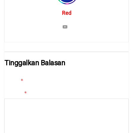
Red
Tinggalkan Balasan
Alamat email Anda tidak akan dipublikasikan.
Ruas yang wajib
*
ditandai
*
Komentar