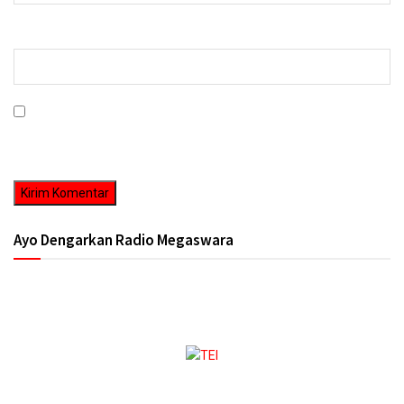
Situs Web
Simpan nama, email, dan situs web saya pada peramban ini untuk
komentar saya berikutnya.
Ayo Dengarkan Radio Megaswara
https://onlineradiobox.com/id/megaswarabogor/?
cs=id.megaswarabogor&played=1&lang=en