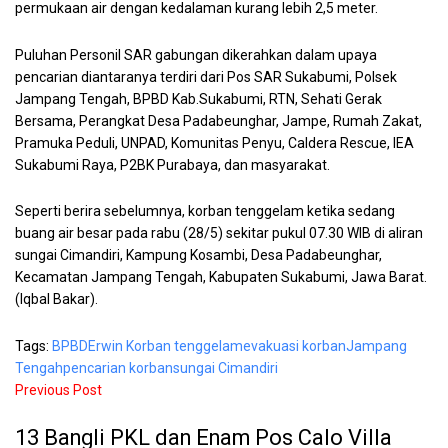
permukaan air dengan kedalaman kurang lebih 2,5 meter.
Puluhan Personil SAR gabungan dikerahkan dalam upaya
pencarian diantaranya terdiri dari Pos SAR Sukabumi, Polsek
Jampang Tengah, BPBD Kab.Sukabumi, RTN, Sehati Gerak
Bersama, Perangkat Desa Padabeunghar, Jampe, Rumah Zakat,
Pramuka Peduli, UNPAD, Komunitas Penyu, Caldera Rescue, IEA
Sukabumi Raya, P2BK Purabaya, dan masyarakat.
Seperti berira sebelumnya, korban tenggelam ketika sedang
buang air besar pada rabu (28/5) sekitar pukul 07.30 WIB di aliran
sungai Cimandiri, Kampung Kosambi, Desa Padabeunghar,
Kecamatan Jampang Tengah, Kabupaten Sukabumi, Jawa Barat.
(Iqbal Bakar).
Tags:
BPBD
Erwin Korban tenggelam
evakuasi korban
Jampang
Tengah
pencarian korban
sungai Cimandiri
Previous Post
13 Bangli PKL dan Enam Pos Calo Villa