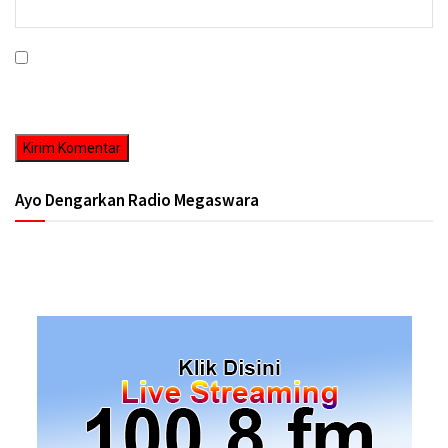
Simpan nama, email, dan situs web saya pada peramban ini untuk
komentar saya berikutnya.
Ayo Dengarkan Radio Megaswara
https://onlineradiobox.com/id/megaswarabogor/?
cs=id.megaswarabogor&played=1&lang=en