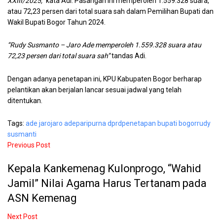
XXIII/2025,”
kata Adi. Pasangan ini memperoleh 1.559.328 suara,
atau 72,23 persen dari total suara sah dalam Pemilihan Bupati dan
Wakil Bupati Bogor Tahun 2024.
“Rudy Susmanto – Jaro Ade memperoleh 1.559.328 suara atau
72,23 persen dari total suara sah”
tandas Adi.
Dengan adanya penetapan ini, KPU Kabupaten Bogor berharap
pelantikan akan berjalan lancar sesuai jadwal yang telah
ditentukan.
Tags:
ade jaro
jaro ade
paripurna dprd
penetapan bupati bogor
rudy
susmanti
Previous Post
Kepala Kankemenag Kulonprogo, “Wahid
Jamil” Nilai Agama Harus Tertanam pada
ASN Kemenag
Next Post