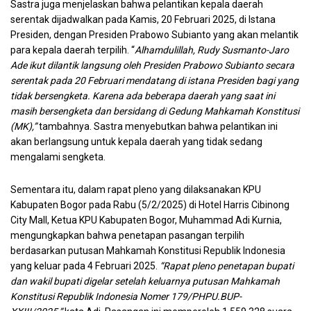
Sastra juga menjelaskan bahwa pelantikan kepala daerah
serentak dijadwalkan pada Kamis, 20 Februari 2025, di Istana
Presiden, dengan Presiden Prabowo Subianto yang akan melantik
para kepala daerah terpilih. “
Alhamdulillah, Rudy Susmanto-Jaro
Ade ikut dilantik langsung oleh Presiden Prabowo Subianto secara
serentak pada 20 Februari mendatang di istana Presiden bagi yang
tidak bersengketa. Karena ada beberapa daerah yang saat ini
masih bersengketa dan bersidang di Gedung Mahkamah Konstitusi
(MK),”
tambahnya. Sastra menyebutkan bahwa pelantikan ini
akan berlangsung untuk kepala daerah yang tidak sedang
mengalami sengketa.
Sementara itu, dalam rapat pleno yang dilaksanakan KPU
Kabupaten Bogor pada Rabu (5/2/2025) di Hotel Harris Cibinong
City Mall, Ketua KPU Kabupaten Bogor, Muhammad Adi Kurnia,
mengungkapkan bahwa penetapan pasangan terpilih
berdasarkan putusan Mahkamah Konstitusi Republik Indonesia
yang keluar pada 4 Februari 2025.
“Rapat pleno penetapan bupati
dan wakil bupati digelar setelah keluarnya putusan Mahkamah
Konstitusi Republik Indonesia Nomer 179/PHPU.BUP-