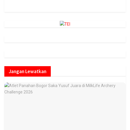
https://onlineradiobox.com/id/megaswarabogor/?
cs=id.megaswarabogor&played=1&lang=en
Jangan Lewatkan