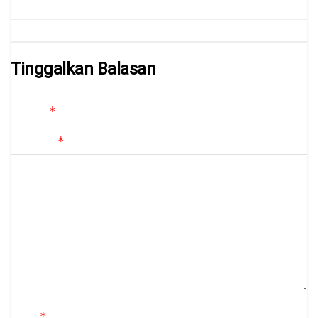
Tinggalkan Balasan
Alamat email Anda tidak akan dipublikasikan.
Ruas yang wajib
*
ditandai
*
Komentar
*
Nama