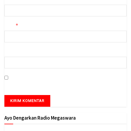
*
Email
Situs Web
Simpan nama, email, dan situs web saya pada peramban ini
untuk komentar saya berikutnya.
Ayo Dengarkan Radio Megaswara