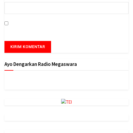
Simpan nama, email, dan situs web saya pada peramban ini
untuk komentar saya berikutnya.
Ayo Dengarkan Radio Megaswara
https://onlineradiobox.com/id/megaswarabogor/?
cs=id.megaswarabogor&played=1&lang=en