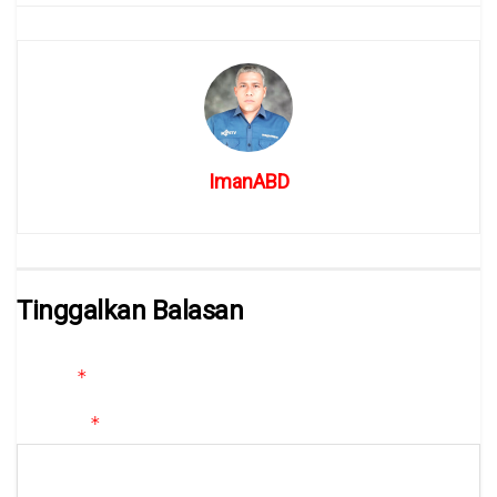
ImanABD
Tinggalkan Balasan
Alamat email Anda tidak akan dipublikasikan.
Ruas yang wajib
*
ditandai
*
Komentar