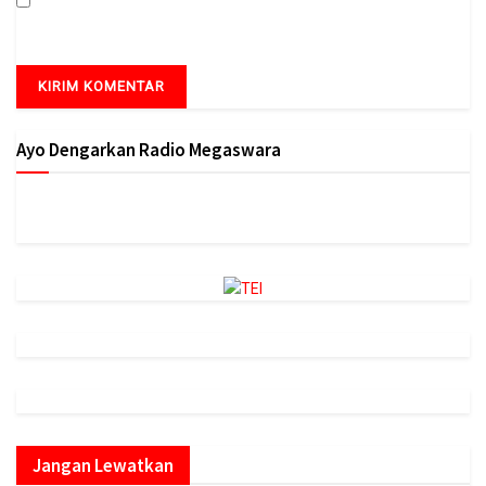
untuk komentar saya berikutnya.
Ayo Dengarkan Radio Megaswara
https://onlineradiobox.com/id/megaswarabogor/?
cs=id.megaswarabogor&played=1&lang=en
Jangan Lewatkan