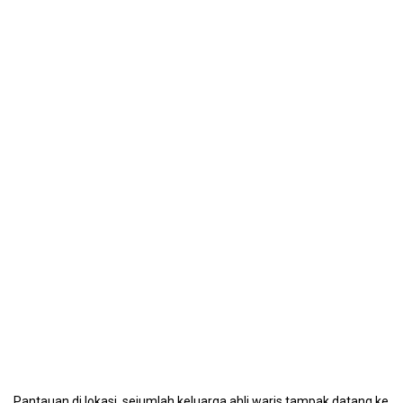
Pantauan di lokasi, sejumlah keluarga ahli waris tampak datang ke