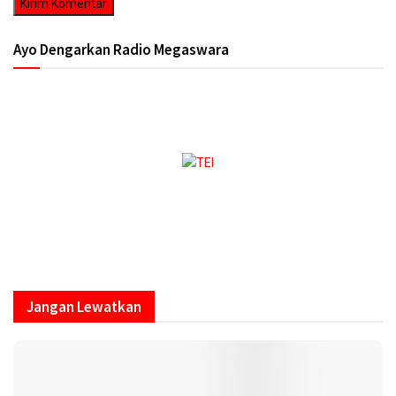
Ayo Dengarkan Radio Megaswara
https://onlineradiobox.com/id/megaswarabogor/?
cs=id.megaswarabogor&played=1&lang=en
Jangan Lewatkan