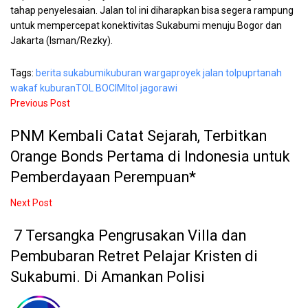
tahap penyelesaian. Jalan tol ini diharapkan bisa segera rampung
untuk mempercepat konektivitas Sukabumi menuju Bogor dan
Jakarta (Isman/Rezky).
Tags:
berita sukabumi
kuburan warga
proyek jalan tol
pupr
tanah
wakaf kuburan
TOL BOCIMI
tol jagorawi
Previous Post
PNM Kembali Catat Sejarah, Terbitkan
Orange Bonds Pertama di Indonesia untuk
Pemberdayaan Perempuan*
Next Post
7 Tersangka Pengrusakan Villa dan
Pembubaran Retret Pelajar Kristen di
Sukabumi. Di Amankan Polisi