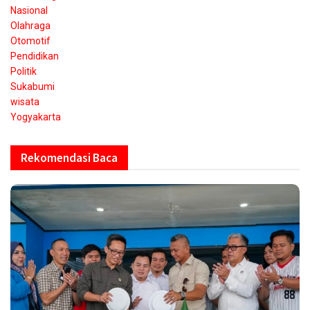
Nasional
Olahraga
Otomotif
Pendidikan
Politik
Sukabumi
wisata
Yogyakarta
Rekomendasi Baca