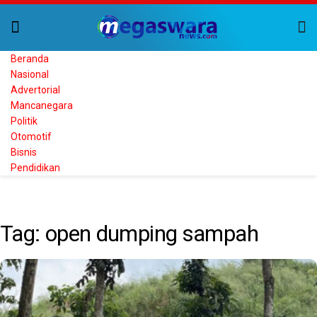
Beranda
Nasional
Advertorial
Mancanegara
Politik
Otomotif
Bisnis
Pendidikan
Home
Tag
open dumping sampah
Tag:
open dumping sampah