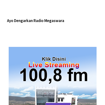
Ayo Dengarkan Radio Megaswara
https://onlineradiobox.com/id/megaswarabogor/?
cs=id.megaswarabogor&played=1&lang=en