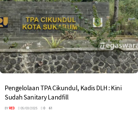
Pengelolaan TPA Cikundul, Kadis DLH : Kini
Sudah Sanitary Landfill
BY
RED
05/03/2025
0
61
megaswaranews.com, Kota Sukabumi - Tempat Pemrosesan
Akhir (TPA) Cikundul, Kota Sukabumi, kini telah menerapkan
sistem Sanitary Landfill dalam pengelolaan sampah. ...