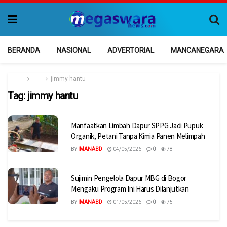
BERANDA
NASIONAL
ADVERTORIAL
MANCANEGARA
Home
Tag
jimmy hantu
Tag:
jimmy hantu
Manfaatkan Limbah Dapur SPPG Jadi Pupuk
Organik, Petani Tanpa Kimia Panen Melimpah
BY
IMANABD
04/05/2026
0
78
Sujimin Pengelola Dapur MBG di Bogor
Mengaku Program Ini Harus Dilanjutkan
BY
IMANABD
01/05/2026
0
75