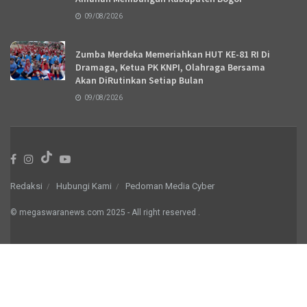
09/08/2026
Zumba Merdeka Memeriahkan HUT KE-81 RI Di
Dramaga, Ketua PK KNPI, Olahraga Bersama
Akan DiRutinkan Setiap Bulan
09/08/2026
Redaksi
Hubungi Kami
Pedoman Media Cyber
© megaswaranews.com
2025
- All right reserved
.