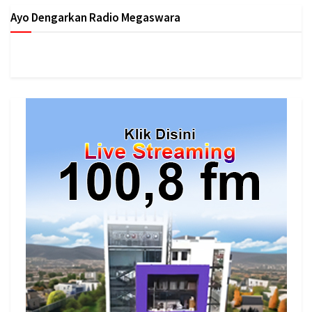
Ayo Dengarkan Radio Megaswara
https://onlineradiobox.com/id/megaswarabogor/?
cs=id.megaswarabogor&played=1&lang=en