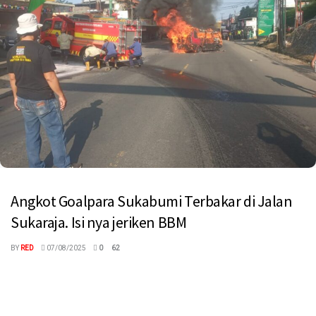
Angkot Goalpara Sukabumi Terbakar di Jalan
Sukaraja. Isi nya jeriken BBM
BY
RED
07/08/2025
0
62
megaswaranews.com, Sukabumi – Sebuah angkot jurusan
Goalpara hangus terbakar di Jalan Raya Sukaraja, Kabupaten
Sukabumi, Kamis (7/8/2025) pagi. Insiden tersebut ...