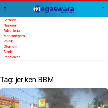
Beranda
Nasional
Advertorial
Mancanegara
Politik
Otomotif
Bisnis
Pendidikan
Home
Tag
jeriken BBM
Tag:
jeriken BBM