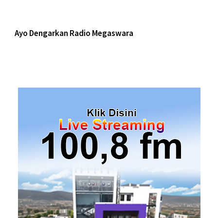
Ayo Dengarkan Radio Megaswara
https://onlineradiobox.com/id/megaswarabogor/?
cs=id.megaswarabogor&played=1&lang=en