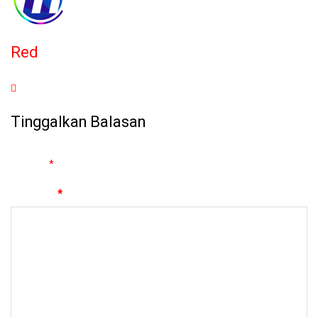
Red
Tinggalkan Balasan
Alamat email Anda tidak akan dipublikasikan.
Ruas yang wajib
ditandai
*
Komentar
*