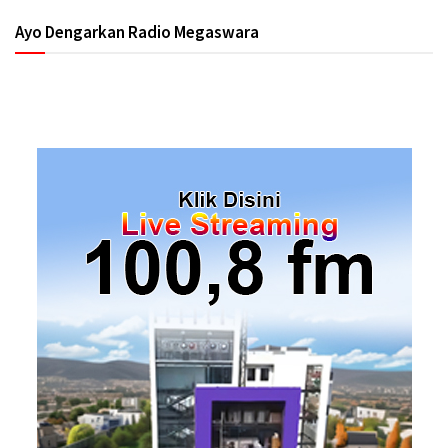
Ayo Dengarkan Radio Megaswara
https://onlineradiobox.com/id/megaswarabogor/?
cs=id.megaswarabogor&played=1&lang=en