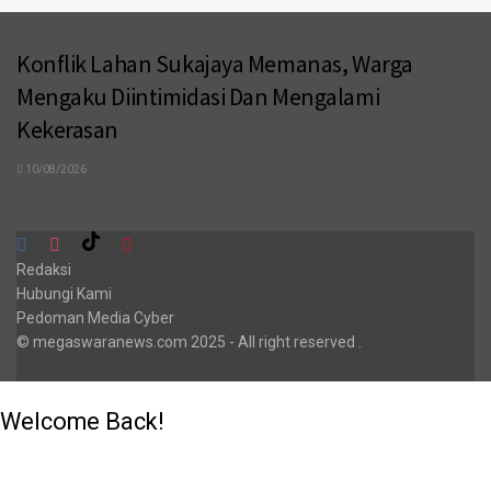
Konflik Lahan Sukajaya Memanas, Warga
Mengaku Diintimidasi Dan Mengalami
Kekerasan
10/08/2026
Redaksi
Hubungi Kami
Pedoman Media Cyber
© megaswaranews.com
2025
- All right reserved
.
Welcome Back!
Login to your account below