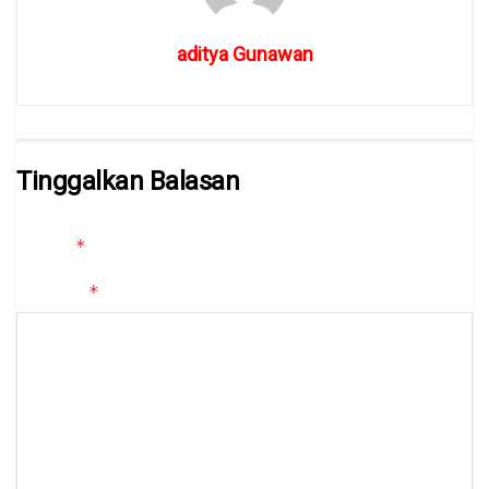
aditya Gunawan
Tinggalkan Balasan
Alamat email Anda tidak akan dipublikasikan.
Ruas yang wajib
*
ditandai
*
Komentar