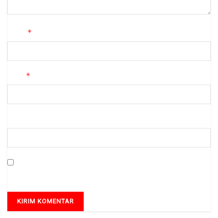
*
Nama
*
Email
Situs Web
Simpan nama, email, dan situs web saya pada peramban ini
untuk komentar saya berikutnya.