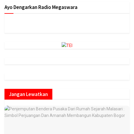
Ayo Dengarkan Radio Megaswara
https://onlineradiobox.com/id/megaswarabogor/?
cs=id.megaswarabogor&played=1&lang=en
Jangan Lewatkan