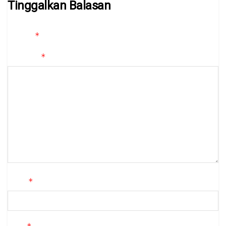
Tinggalkan Balasan
Alamat email Anda tidak akan dipublikasikan.
Ruas yang wajib
*
ditandai
*
Komentar
*
Nama