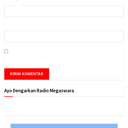
*
Email
Situs Web
Simpan nama, email, dan situs web saya pada peramban ini
untuk komentar saya berikutnya.
Ayo Dengarkan Radio Megaswara
https://onlineradiobox.com/id/megaswarabogor/?
cs=id.megaswarabogor&played=1&lang=en