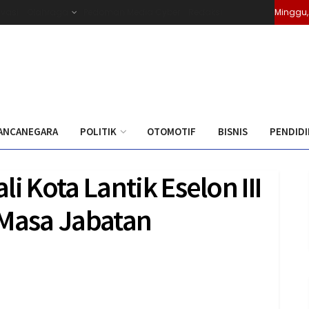
ivasi
Olahraga
Pedoman Media Cyber
Redaksi
Minggu,
ANCANEGARA
POLITIK
OTOMOTIF
BISNIS
PENDID
i Kota Lantik Eselon III
 Masa Jabatan
0