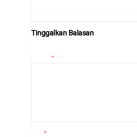
Tinggalkan Balasan
Alamat email Anda tidak akan dipublikasikan.
Ruas yan
*
Komentar
*
Nama