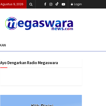
 Agustus 9, 2026
Login
IKAN
Ayo Dengarkan Radio Megaswara
https://onlineradiobox.com/id/megaswarabogor/?
cs=id.megaswarabogor&played=1&lang=en