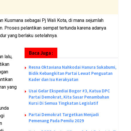
tan Kusmana sebagai Pj Wali Kota, di mana sejumlah
an. Proses pelantikan sempat tertunda karena adanya
dur yang berlaku setelahnya.
Baca Juga :
 lalu,
tikan
Resna Oktaviana Nahkodai Hanura Sukabumi,
ngan
Bidik Kebangkitan Partai Lewat Penguatan
ntikan
Kader dan Isu Kerakyatan
uran yang
Usai Gelar Ekspediai Bogor #3, Katua DPC
Partai Demokrat, Kita Sasar Penambahan
Kursi Di Semua Tingkatan Legislatif
tunda
Partai Demokrat Targetkan Menjadi
agi
Pemenang Pada Pemilu 2029
n
di