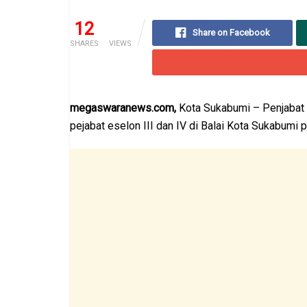
12
65
Share on Facebook
SHARES
VIEWS
megaswaranews.com,
Kota Sukabumi – Penjabat (
pejabat eselon III dan IV di Balai Kota Sukabumi