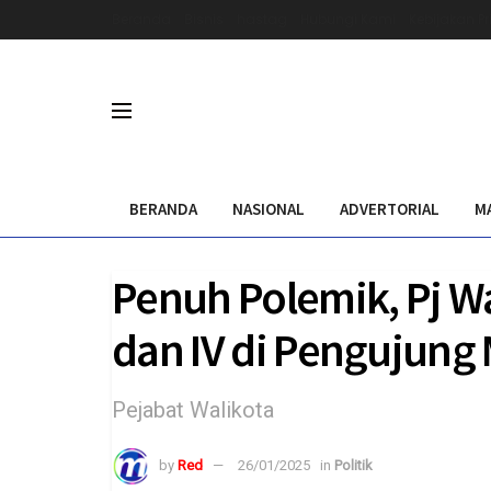
Beranda
Bisnis
hastag
Hubungi Kami
Kebijakan Pr
BERANDA
NASIONAL
ADVERTORIAL
M
Penuh Polemik, Pj Wal
dan IV di Pengujung
Pejabat Walikota
by
Red
26/01/2025
in
Politik