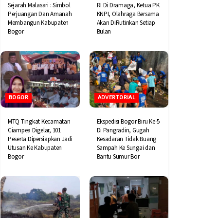
Sejarah Malasari : Simbol
RI Di Dramaga, Ketua PK
Perjuangan Dan Amanah
KNPI, Olahraga Bersama
Membangun Kabupaten
Akan DiRutinkan Setiap
Bogor
Bulan
BOGOR
ADVERTORIAL
MTQ Tingkat Kecamatan
Ekspedisi Bogor Biru Ke-5
Ciampea Digelar, 101
Di Pangradin, Gugah
Peserta Dipersiapkan Jadi
Kesadaran Tidak Buang
Utusan Ke Kabupaten
Sampah Ke Sungai dan
Bogor
Bantu Sumur Bor