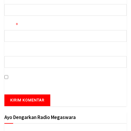
*
Email
Situs Web
Simpan nama, email, dan situs web saya pada peramban ini
untuk komentar saya berikutnya.
Ayo Dengarkan Radio Megaswara