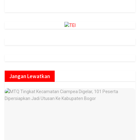
https://onlineradiobox.com/id/megaswarabogor/?
cs=id.megaswarabogor&played=1&lang=en
Jangan Lewatkan