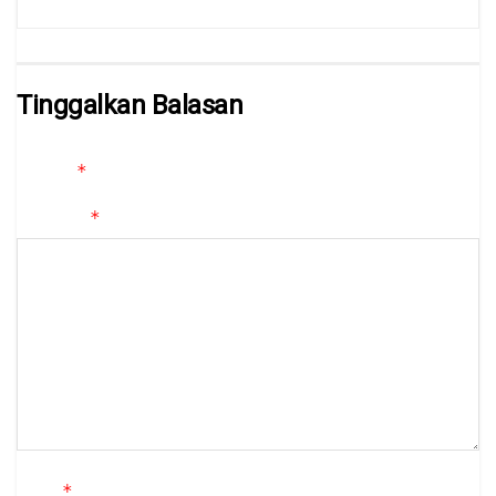
Tinggalkan Balasan
Alamat email Anda tidak akan dipublikasikan.
Ruas yang wajib
*
ditandai
*
Komentar
*
Nama