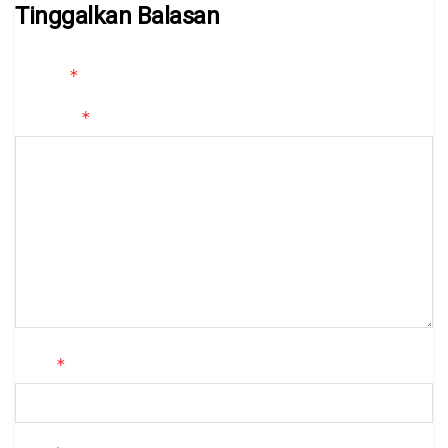
Tinggalkan Balasan
Alamat email Anda tidak akan dipublikasikan.
Ruas yang wajib
*
ditandai
*
Komentar
*
Nama