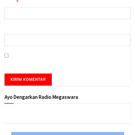
*
Email
Situs Web
Simpan nama, email, dan situs web saya pada peramban ini
untuk komentar saya berikutnya.
Ayo Dengarkan Radio Megaswara
https://onlineradiobox.com/id/megaswarabogor/?
cs=id.megaswarabogor&played=1&lang=en