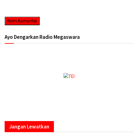
Simpan nama, email, dan situs web saya pada peramban ini untuk
komentar saya berikutnya.
Ayo Dengarkan Radio Megaswara
https://onlineradiobox.com/id/megaswarabogor/?
cs=id.megaswarabogor&played=1&lang=en
Jangan Lewatkan