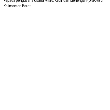
kepada pengusaha Usaha Mikro, Kecil, dan Menengah (UMKM) di
Kalimantan Barat.