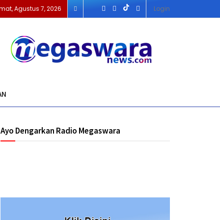
mat, Agustus 7, 2026
Login
AN
Ayo Dengarkan Radio Megaswara
https://onlineradiobox.com/id/megaswarabogor/?
cs=id.megaswarabogor&played=1&lang=en