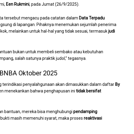
umi,
Een Rukmini
, pada Jumat (26/9/2025).
ta tersebut mengacu pada catatan dalam
Data Terpadu
ngsung di lapangan. Pihaknya menemukan sejumlah penerima
k, melainkan untuk hal-hal yang tidak sesuai, termasuk
judi
ntuan bukan untuk membeli sembako atau kebutuhan
mpang, salah satunya praktik judol,” tegasnya.
 BNBA Oktober 2025
terindikasi penyalahgunaan akan dimasukkan dalam daftar
By
Een menekankan bahwa penghapusan ini
tidak bersifat
an bantuan, mereka bisa menghubungi
pendamping
terbukti masih memenuhi syarat, maka proses
reaktivasi