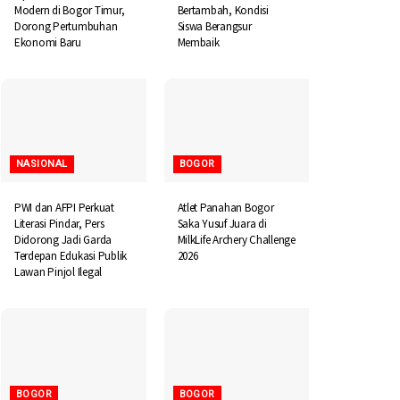
Modern di Bogor Timur,
Bertambah, Kondisi
Dorong Pertumbuhan
Siswa Berangsur
Ekonomi Baru
Membaik
NASIONAL
BOGOR
PWI dan AFPI Perkuat
Atlet Panahan Bogor
Literasi Pindar, Pers
Saka Yusuf Juara di
Didorong Jadi Garda
MilkLife Archery Challenge
Terdepan Edukasi Publik
2026
Lawan Pinjol Ilegal
BOGOR
BOGOR