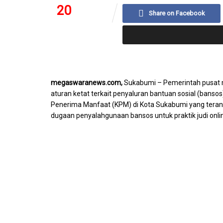
20
111
Share on Facebook
SHARES
VIEWS
megaswaranews.com,
Sukabumi – Pemerintah pusat 
aturan ketat terkait penyaluran bantuan sosial (banso
Penerima Manfaat (KPM) di Kota Sukabumi yang tera
dugaan penyalahgunaan bansos untuk praktik judi online