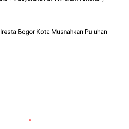
h
olresta Bogor Kota Musnahkan Puluhan
g wajib ditandai
*