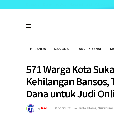
Beranda
Bisnis
hastag
Hubungi Kami
Kebijakan Pr
BERANDA
NASIONAL
ADVERTORIAL
M
571 Warga Kota Suk
Kehilangan Bansos, 
Dana untuk Judi Onl
by
Red
07/10/2025
in
Berita Utama
,
Sukabumi