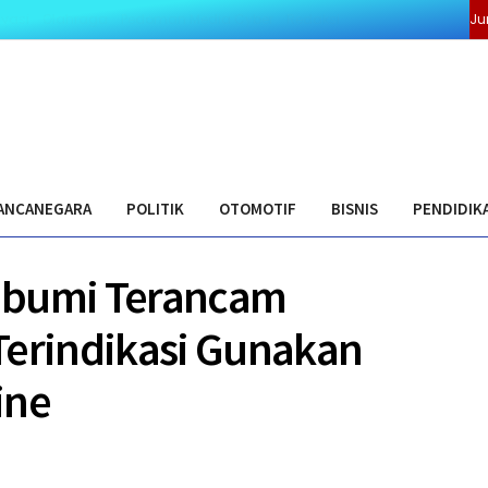
ivasi
Olahraga
Pedoman Media Cyber
Redaksi
Ju
ANCANEGARA
POLITIK
OTOMOTIF
BISNIS
PENDIDIK
abumi Terancam
Terindikasi Gunakan
ine
0