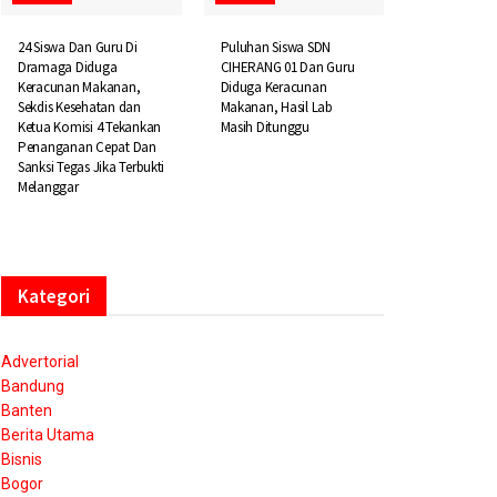
24 Siswa Dan Guru Di
Puluhan Siswa SDN
Dramaga Diduga
CIHERANG 01 Dan Guru
Keracunan Makanan,
Diduga Keracunan
Sekdis Kesehatan dan
Makanan, Hasil Lab
Ketua Komisi 4 Tekankan
Masih Ditunggu
Penanganan Cepat Dan
Sanksi Tegas Jika Terbukti
Melanggar
Kategori
Advertorial
Bandung
Banten
Berita Utama
Bisnis
Bogor