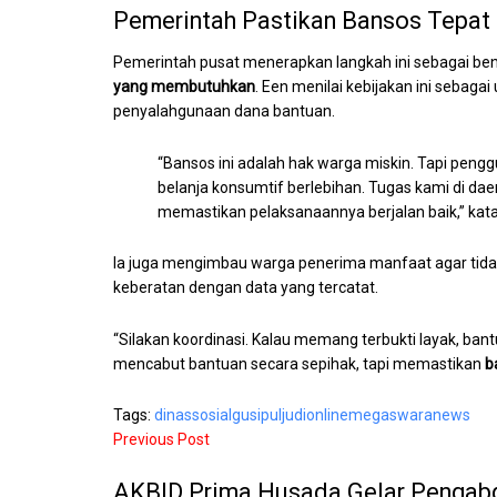
Pemerintah Pastikan Bansos Tepat
Pemerintah pusat menerapkan langkah ini sebagai bent
yang membutuhkan
. Een menilai kebijakan ini seba
penyalahgunaan dana bantuan.
“Bansos ini adalah hak warga miskin. Tapi peng
belanja konsumtif berlebihan. Tugas kami di da
memastikan pelaksanaannya berjalan baik,” kat
Ia juga mengimbau warga penerima manfaat agar tid
keberatan dengan data yang tercatat.
“Silakan koordinasi. Kalau memang terbukti layak, bantu
mencabut bantuan secara sepihak, tapi memastikan
b
Tags:
dinassosial
gusipul
judionline
megaswaranews
Previous Post
AKBID Prima Husada Gelar Pengabd