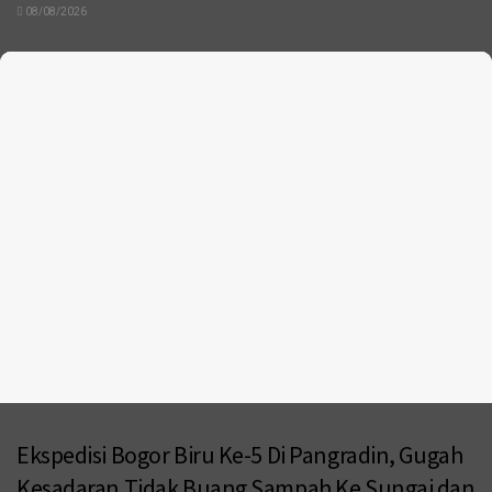
08/08/2026
Ekspedisi Bogor Biru Ke-5 Di Pangradin, Gugah
Kesadaran Tidak Buang Sampah Ke Sungai dan