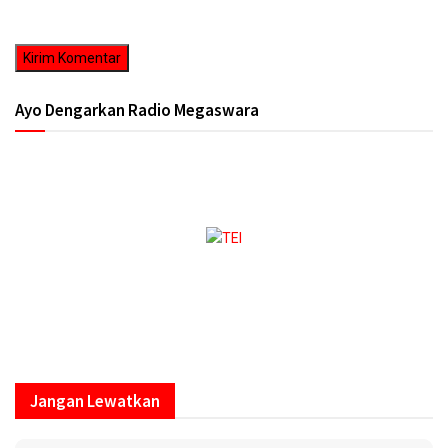
komentar saya berikutnya.
Ayo Dengarkan Radio Megaswara
https://onlineradiobox.com/id/megaswarabogor/?
cs=id.megaswarabogor&played=1&lang=en
Jangan Lewatkan