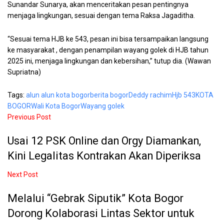
Sunandar Sunarya, akan menceritakan pesan pentingnya
menjaga lingkungan, sesuai dengan tema Raksa Jagaditha.
“Sesuai tema HJB ke 543, pesan ini bisa tersampaikan langsung
ke masyarakat , dengan penampilan wayang golek di HJB tahun
2025 ini, menjaga lingkungan dan kebersihan,” tutup dia. (Wawan
Supriatna)
Tags:
alun alun kota bogor
berita bogor
Deddy rachim
Hjb 543
KOTA
BOGOR
Wali Kota Bogor
Wayang golek
Previous Post
Usai 12 PSK Online dan Orgy Diamankan,
Kini Legalitas Kontrakan Akan Diperiksa
Next Post
Melalui “Gebrak Siputik” Kota Bogor
Dorong Kolaborasi Lintas Sektor untuk