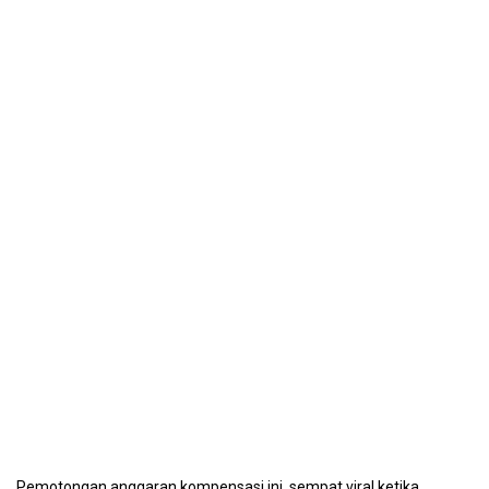
Pemotongan anggaran kompensasi ini, sempat viral ketika