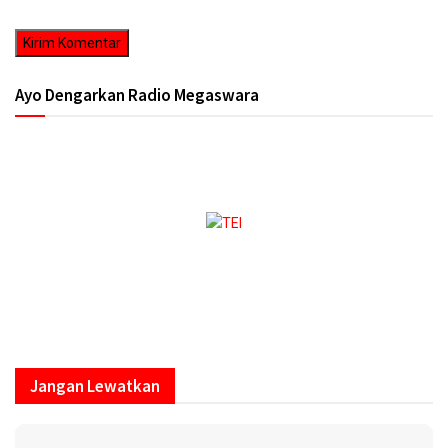
Ayo Dengarkan Radio Megaswara
https://onlineradiobox.com/id/megaswarabogor/?
cs=id.megaswarabogor&played=1&lang=en
Jangan Lewatkan