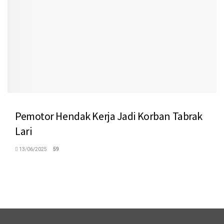
Pemotor Hendak Kerja Jadi Korban Tabrak
Lari
13/06/2025
59
logo megaswaranews