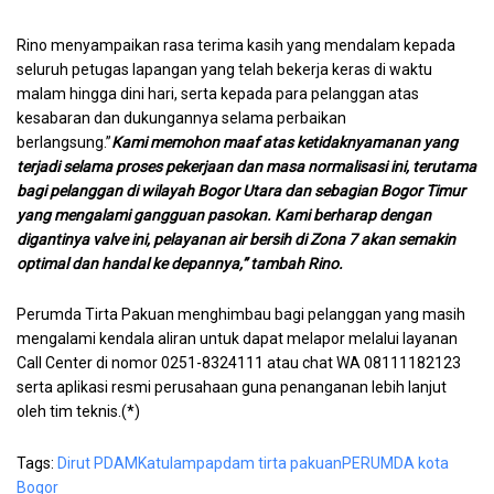
Rino menyampaikan rasa terima kasih yang mendalam kepada
seluruh petugas lapangan yang telah bekerja keras di waktu
malam hingga dini hari, serta kepada para pelanggan atas
kesabaran dan dukungannya selama perbaikan
berlangsung.”
Kami memohon maaf atas ketidaknyamanan yang
terjadi selama proses pekerjaan dan masa normalisasi ini, terutama
bagi pelanggan di wilayah Bogor Utara dan sebagian Bogor Timur
yang mengalami gangguan pasokan. Kami berharap dengan
digantinya valve ini, pelayanan air bersih di Zona 7 akan semakin
optimal dan handal ke depannya,” tambah Rino.
Perumda Tirta Pakuan menghimbau bagi pelanggan yang masih
mengalami kendala aliran untuk dapat melapor melalui layanan
Call Center di nomor 0251-8324111 atau chat WA 08111182123
serta aplikasi resmi perusahaan guna penanganan lebih lanjut
oleh tim teknis.(*)
Tags:
Dirut PDAM
Katulampa
pdam tirta pakuan
PERUMDA kota
Bogor