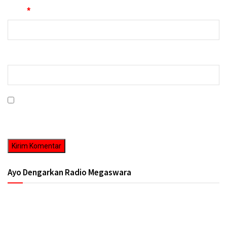
Email
*
Situs Web
Simpan nama, email, dan situs web saya pada peramban ini untuk
komentar saya berikutnya.
Ayo Dengarkan Radio Megaswara
https://onlineradiobox.com/id/megaswarabogor/?
cs=id.megaswarabogor&played=1&lang=en