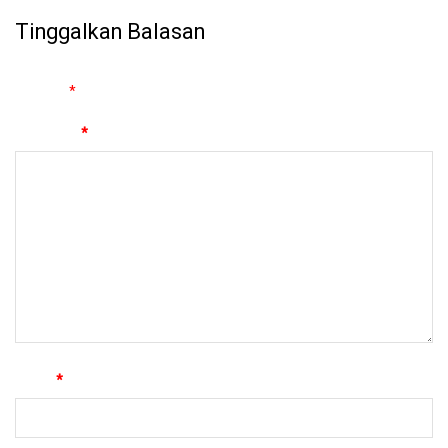
Tinggalkan Balasan
Alamat email Anda tidak akan dipublikasikan.
Ruas yang wajib
ditandai
*
Komentar
*
Nama
*