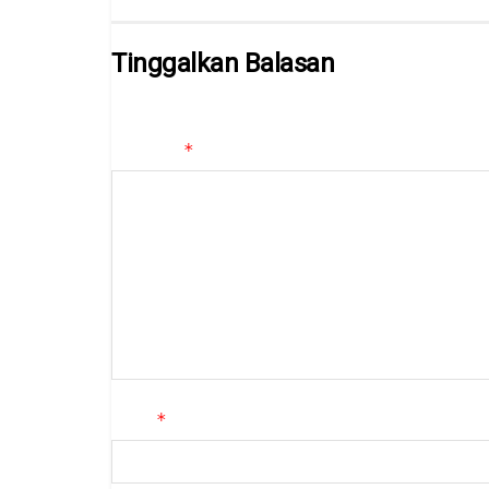
Tinggalkan Balasan
Alamat email Anda tidak akan dipublikasikan.
Ruas yan
*
Komentar
*
Nama