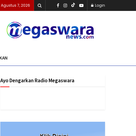
 Agustus 7, 2026
Login
IKAN
Ayo Dengarkan Radio Megaswara
https://onlineradiobox.com/id/megaswarabogor/?
cs=id.megaswarabogor&played=1&lang=en