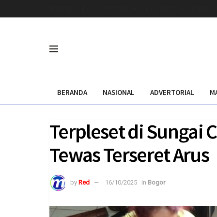
Beranda
Bisnis
hastag
Hubungi Kami
Kebijakan Pr
BERANDA
NASIONAL
ADVERTORIAL
M
Terpleset di Sungai
Tewas Terseret Arus
by
Red
16/10/2025
in
Bogor