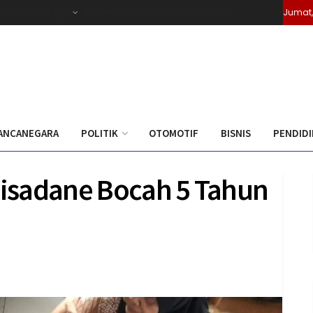
ivasi
Olahraga
Pedoman Media Cyber
Redaksi
Jumat,
ANCANEGARA
POLITIK
OTOMOTIF
BISNIS
PENDID
 Cisadane Bocah 5 Tahun
0