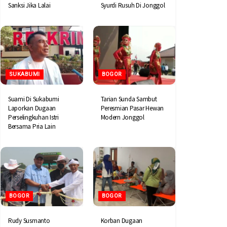
Sanksi Jika Lalai
Syurdi Rusuh Di Jonggol
SUKABUMI
BOGOR
Suami Di Sukabumi
Tarian Sunda Sambut
Laporkan Dugaan
Peresmian Pasar Hewan
Perselingkuhan Istri
Modern Jonggol
Bersama Pria Lain
BOGOR
BOGOR
Rudy Susmanto
Korban Dugaan