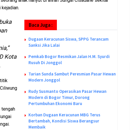
eorang anak hanyut di aliran Sungai Cisadane sekitar
 kejadian.
buka
Baca Juga :
ban
Dugaan Keracunan Siswa, SPPG Terancam
Sanksi Jika Lalai
ia,”
D Kota
Pemkab Bogor Resmikan Jalan H.M. Syurdi
Rusuh Di Jonggol
.
Tarian Sunda Sambut Peresmian Pasar Hewan
Modern Jonggol
itik
 Ciliwung
Rudy Susmanto Operasikan Pasar Hewan
Modern di Bogor Timur, Dorong
Pertumbuhan Ekonomi Baru
g tengah
Korban Dugaan Keracunan MBG Terus
Sungai
Bertambah, Kondisi Siswa Berangsur
ngai.
Membaik