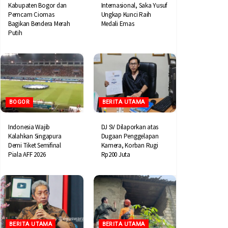
Kabupaten Bogor dan
Internasional, Saka Yusuf
Pemcam Ciomas
Ungkap Kunci Raih
Bagikan Bendera Merah
Medali Emas
Putih
BOGOR
BERITA UTAMA
Indonesia Wajib
DJ SV Dilaporkan atas
Kalahkan Singapura
Dugaan Penggelapan
Demi Tiket Semifinal
Kamera, Korban Rugi
Piala AFF 2026
Rp200 Juta
BERITA UTAMA
BERITA UTAMA