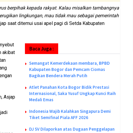
 harus berpihak kepada rakyat. Kalau misalkan tambangnya
merugikan lingkungan, mau tidak mau sebagai pemerintah
jap saat ditemui usai apel pagi di Setda Kabupaten
enyebut
Baca Juga :
n akibat
tan
Semangat Kemerdekaan membara, BPBD
yang
Kabupaten Bogor dan Pemcam Ciomas
dengan
Bagikan Bendera Merah Putih
Atlet Panahan Kota Bogor Bidik Prestasi
Internasional, Saka Yusuf Ungkap Kunci Raih
, Asjap
Medali Emas
Indonesia Wajib Kalahkan Singapura Demi
jadi
Tiket Semifinal Piala AFF 2026
DJ SV Dilaporkan atas Dugaan Penggelapan