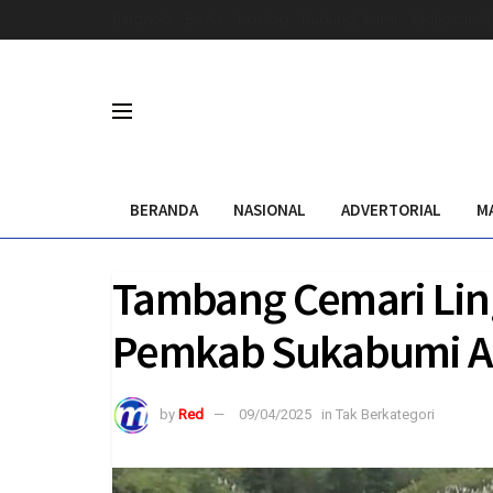
Beranda
Bisnis
hastag
Hubungi Kami
Kebijakan Pr
BERANDA
NASIONAL
ADVERTORIAL
M
Tambang Cemari Ling
Pemkab Sukabumi A
by
Red
09/04/2025
in
Tak Berkategori