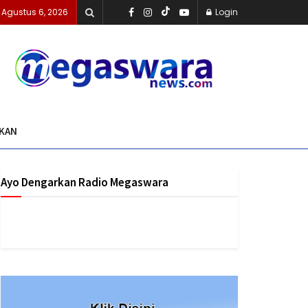
 Agustus 6, 2026
Login
IKAN
Ayo Dengarkan Radio Megaswara
https://onlineradiobox.com/id/megaswarabogor/?
cs=id.megaswarabogor&played=1&lang=en