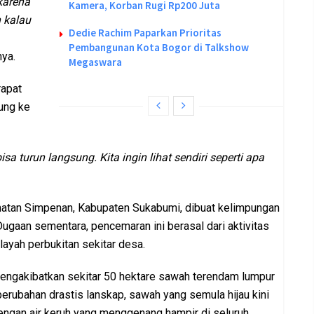
karena
Kamera, Korban Rugi Rp200 Juta
n kalau
Dedie Rachim Paparkan Prioritas
Pembangunan Kota Bogor di Talkshow
nya.
Megaswara
rapat
ung ke
a turun langsung. Kita ingin lihat sendiri seperti apa
matan Simpenan, Kabupaten Sukabumi, dibuat kelimpungan
Dugaan sementara, pencemaran ini berasal dari aktivitas
ayah perbukitan sekitar desa.
 mengakibatkan sekitar 50 hektare sawah terendam lumpur
perubahan drastis lanskap, sawah yang semula hijau kini
engan air keruh yang menggenang hampir di seluruh