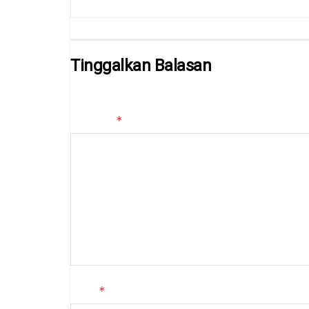
Tinggalkan Balasan
Alamat email Anda tidak akan dipublikasikan.
Ruas yan
*
Komentar
*
Nama