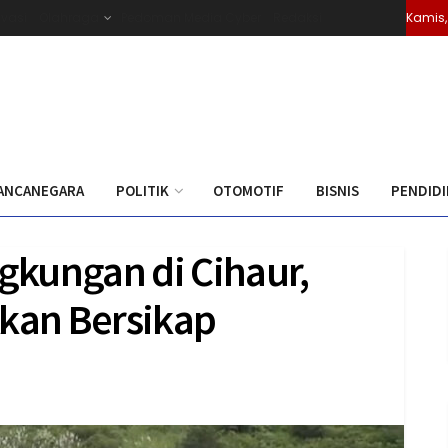
ivasi
Olahraga
Pedoman Media Cyber
Redaksi
Kamis,
ANCANEGARA
POLITIK
OTOMOTIF
BISNIS
PENDID
kungan di Cihaur,
kan Bersikap
0