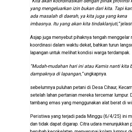
“Kita akan koordinasikan dengan pihak provinsi 
yang mengeluarkan izin bukan dari kita. Tapi ka
ada masalah di daerah, ya kita juga yang kena
imbasnya. Itu yang akan kita tindaklanjuti,”
jelas
Asjap juga menyebut pihaknya tengah menggelar 
koordinasi dalam waktu dekat, bahkan turun langs
lapangan untuk melihat kondisi warga terdampak.
“Mudah-mudahan hari ini atau Kamis nanti kita bis
dampaknya di lapangan,”
ungkapnya.
sebelumnya puluhan petani di Desa Cihaur, Keca
setelah lahan pertanian mereka tercemar lumpur. 
tambang emas yang menggunakan alat berat di wil
Peristiwa yang terjadi pada Minggu (6/4/25) ini
dan tidak dapat digarap. Citra udara menunjukkan 
berubah kecokelatan, menyerupai kolam lumpur d