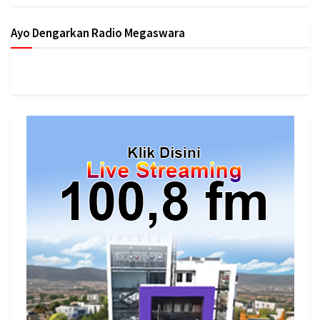
Ayo Dengarkan Radio Megaswara
https://onlineradiobox.com/id/megaswarabogor/?
cs=id.megaswarabogor&played=1&lang=en