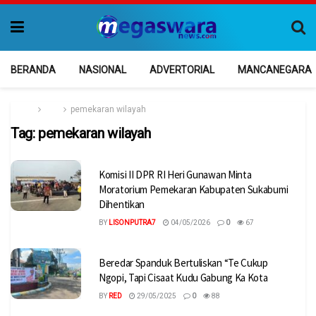
BERANDA
NASIONAL
ADVERTORIAL
MANCANEGARA
Home
Tag
pemekaran wilayah
Tag:
pemekaran wilayah
Komisi II DPR RI Heri Gunawan Minta
Moratorium Pemekaran Kabupaten Sukabumi
Dihentikan
BY
LISONPUTRA7
04/05/2026
0
67
Beredar Spanduk Bertuliskan “Te Cukup
Ngopi, Tapi Cisaat Kudu Gabung Ka Kota
BY
RED
29/05/2025
0
88