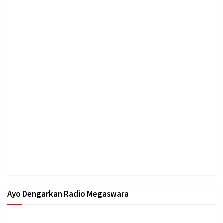
Ayo Dengarkan Radio Megaswara
https://onlineradiobox.com/id/megaswarabogor/?