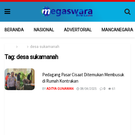
BERANDA
NASIONAL
ADVERTORIAL
MANCANEGARA
Home
Tag
desa sukamanah
Tag:
desa sukamanah
Pedagang Pasar Cisaat Ditemukan Membusuk
di Rumah Kontrakan
BY
ADITYA GUNAWAN
08/04/2025
0
61