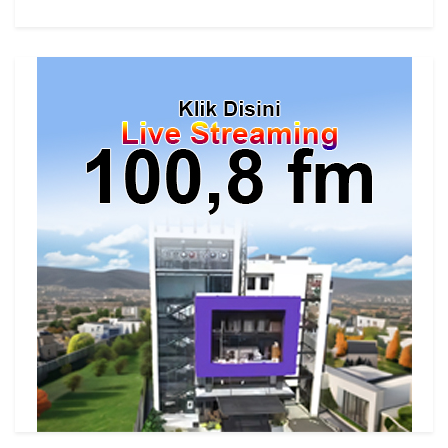
cs=id.megaswarabogor&played=1&lang=en