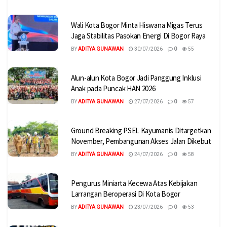
Wali Kota Bogor Minta Hiswana Migas Terus
Jaga Stabilitas Pasokan Energi Di Bogor Raya
BY
ADITYA GUNAWAN
30/07/2026
0
55
Alun-alun Kota Bogor Jadi Panggung Inklusi
Anak pada Puncak HAN 2026
BY
ADITYA GUNAWAN
27/07/2026
0
57
Ground Breaking PSEL Kayumanis Ditargetkan
November, Pembangunan Akses Jalan Dikebut
BY
ADITYA GUNAWAN
24/07/2026
0
58
Pengurus Miniarta Kecewa Atas Kebijakan
Larrangan Beroperasi Di Kota Bogor
BY
ADITYA GUNAWAN
23/07/2026
0
53