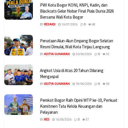
PWI Kota Bogor KONI, KNPI, Kadin, dan
Blackcats Gelar Nobar Final Piala Dunia 2026
Bersama Wali Kota Bogor
BY
REDAKSI
16/07/2026
0
68
Penataan Alun-Alun Empang Bogor Selatan
Resmi Dimulai, Wali Kota Tinjau Langsung
BY
ADITYA GUNAWAN
30/06/2026
0
55
Angkot Usia di Atas 20 Tahun Dilarang
Mengaspal
BY
ADITYA GUNAWAN
18/06/2026
0
58
Pemkot Bogor Raih Opini WTP ke-10, Perkuat
Komitmen Tata Kelola Keuangan dan
Pelayanan
BY
RED
16/06/2026
0
57