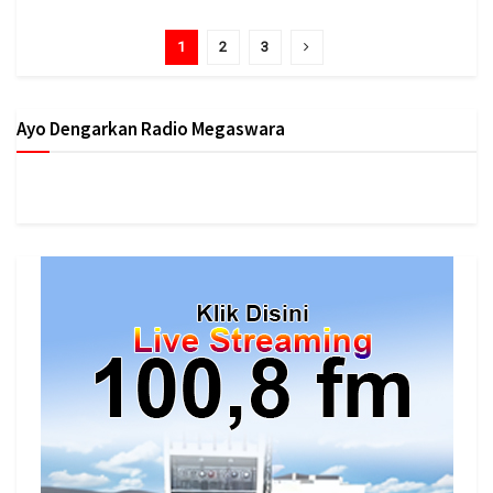
1
2
3
Ayo Dengarkan Radio Megaswara
https://onlineradiobox.com/id/megaswarabogor/?
cs=id.megaswarabogor&played=1&lang=en