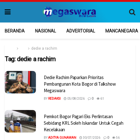
BERANDA
NASIONAL
ADVERTORIAL
MANCANEGARA
Home
Tag
dedie a rachim
Tag:
dedie a rachim
Dedie Rachim Paparkan Prioritas
Pembangunan Kota Bogor di Talkshow
Megaswara
BY
REDAKSI
05/08/2026
0
61
Pemkot Bogor Pagari Eks Perlintasan
Sebidang KRL Soleh Iskandar Untuk Cegah
Kecelakaan
BY
ADITYA GUNAWAN
30/07/2026
0
56