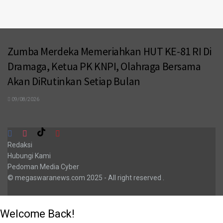
Zumba Merdeka Memeriahkan HUT KE-81 RI Di
Dramaga, Ketua PK KNPI, Olahraga Bersama
Akan DiRutinkan Setiap Bulan
09/08/2026
Redaksi
Hubungi Kami
Pedoman Media Cyber
© megaswaranews.com
2025
- All right reserved
.
Welcome Back!