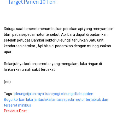
Target Panen 10 Ton
Diduga saat terseret menumbulkan percikan api yang menyambar
bbm pada sepeda motor tersebut. Api baru dapat di padamkan
setelah petugas Damkar sektor Cileungsi terjunkan Satu unit
kendaraan damkar , Api bisa di padamkan dengan munggunakan
apar
Selanjutnya korban pemotor yang mengalami luka ringan di
larikan ke rumah sakit terdekat.
(ed)
Tags:
cileungsi
jalan raya transyogi cileungsi
Kabupaten
Bogor
korban laka lantas
laka lantas
sepeda motor tertabrak dan
terseret minibus
Previous Post