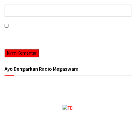
Simpan nama, email, dan situs web saya pada peramban ini untuk
komentar saya berikutnya.
Ayo Dengarkan Radio Megaswara
https://onlineradiobox.com/id/megaswarabogor/?
cs=id.megaswarabogor&played=1&lang=en