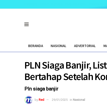
Beranda
Bisnis
hastag
Hubungi Kami
Kebijakan Pr
BERANDA
NASIONAL
ADVERTORIAL
M
PLN Siaga Banjir, Li
Bertahap Setelah Ko
Pln siaga banjir
by
Red
29/01/2025
in
Nasional