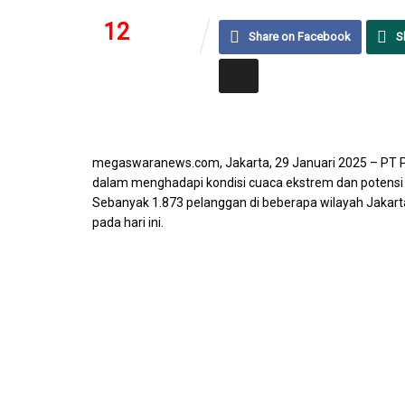
12
66
Share on Facebook
S
SHARES
VIEWS
megaswaranews.com, Jakarta, 29 Januari 2025 – PT PLN 
dalam menghadapi kondisi cuaca ekstrem dan potensi 
Sebanyak 1.873 pelanggan di beberapa wilayah Jakar
pada hari ini.