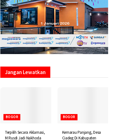
Jangan Lewatkan
BOGOR
BOGOR
Terpilih Secara Aklamasi,
Kemarau Panjang, Desa
M Rusdi Jadi Nakhoda
Ciadeg Di Kabupaten