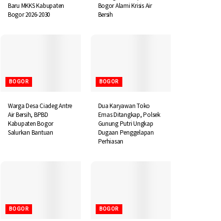
Baru MKKS Kabupaten
Bogor Alami Krisis Air
Bogor 2026-2030
Bersih
BOGOR
BOGOR
Warga Desa Ciadeg Antre
Dua Karyawan Toko
Air Bersih, BPBD
Emas Ditangkap, Polsek
Kabupaten Bogor
Gunung Putri Ungkap
Salurkan Bantuan
Dugaan Penggelapan
Perhiasan
BOGOR
BOGOR