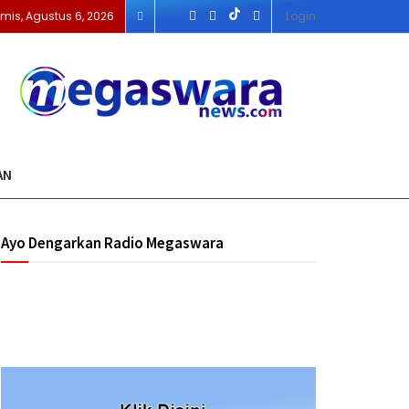
mis, Agustus 6, 2026
Login
AN
Ayo Dengarkan Radio Megaswara
https://onlineradiobox.com/id/megaswarabogor/?
cs=id.megaswarabogor&played=1&lang=en