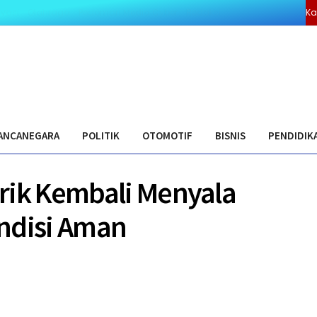
ivasi
Olahraga
Pedoman Media Cyber
Redaksi
Ka
ANCANEGARA
POLITIK
OTOMOTIF
BISNIS
PENDIDIK
strik Kembali Menyala
ndisi Aman
0