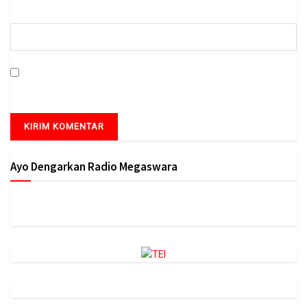
Situs Web
Simpan nama, email, dan situs web saya pada peramban ini
untuk komentar saya berikutnya.
Ayo Dengarkan Radio Megaswara
https://onlineradiobox.com/id/megaswarabogor/?
cs=id.megaswarabogor&played=1&lang=en