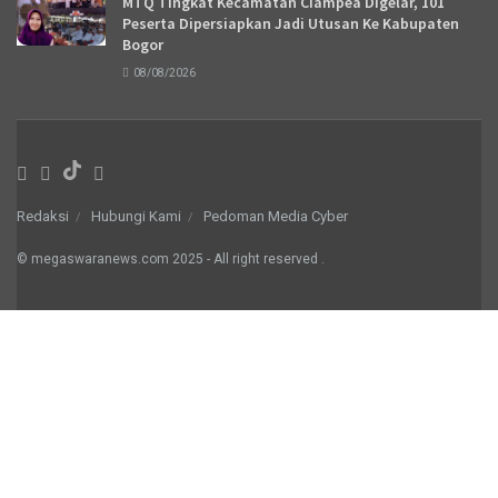
MTQ Tingkat Kecamatan Ciampea Digelar, 101
Peserta Dipersiapkan Jadi Utusan Ke Kabupaten
Bogor
08/08/2026
Redaksi
Hubungi Kami
Pedoman Media Cyber
© megaswaranews.com
2025
- All right reserved
.