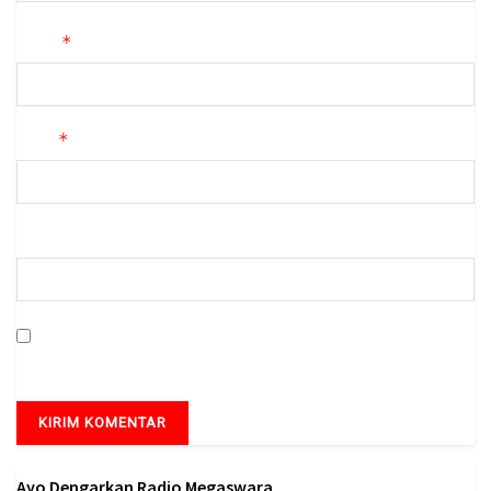
*
Nama
*
Email
Situs Web
Simpan nama, email, dan situs web saya pada peramban ini
untuk komentar saya berikutnya.
Ayo Dengarkan Radio Megaswara