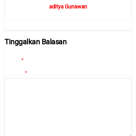
aditya Gunawan
Tinggalkan Balasan
Alamat email Anda tidak akan dipublikasikan.
Ruas yang wajib
*
ditandai
*
Komentar