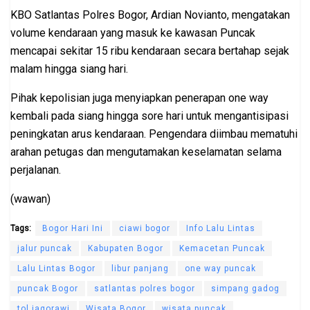
KBO Satlantas Polres Bogor,
Ardian Novianto
, mengatakan
volume kendaraan yang masuk ke kawasan Puncak
mencapai sekitar 15 ribu kendaraan secara bertahap sejak
malam hingga siang hari.
Pihak kepolisian juga menyiapkan penerapan one way
kembali pada siang hingga sore hari untuk mengantisipasi
peningkatan arus kendaraan. Pengendara diimbau mematuhi
arahan petugas dan mengutamakan keselamatan selama
perjalanan.
(wawan)
Tags:
Bogor Hari Ini
ciawi bogor
Info Lalu Lintas
jalur puncak
Kabupaten Bogor
Kemacetan Puncak
Lalu Lintas Bogor
libur panjang
one way puncak
puncak Bogor
satlantas polres bogor
simpang gadog
tol jagorawi
Wisata Bogor
wisata puncak