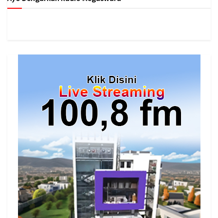
https://onlineradiobox.com/id/megaswarabogor/?
cs=id.megaswarabogor&played=1&lang=en