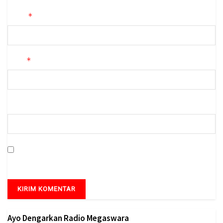
*
Nama
*
Email
Situs Web
Simpan nama, email, dan situs web saya pada peramban ini
untuk komentar saya berikutnya.
Ayo Dengarkan Radio Megaswara