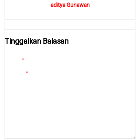
aditya Gunawan
Tinggalkan Balasan
Alamat email Anda tidak akan dipublikasikan.
Ruas yang wajib
*
ditandai
*
Komentar