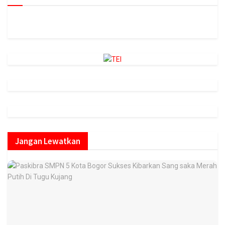
https://onlineradiobox.com/id/megaswarabogor/?
cs=id.megaswarabogor&played=1&lang=en
Jangan Lewatkan