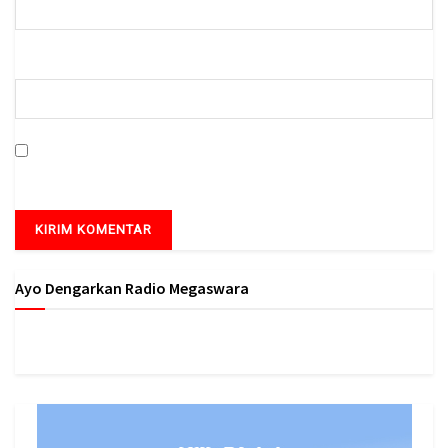
Situs Web
Simpan nama, email, dan situs web saya pada peramban ini
untuk komentar saya berikutnya.
Ayo Dengarkan Radio Megaswara
https://onlineradiobox.com/id/megaswarabogor/?
cs=id.megaswarabogor&played=1&lang=en