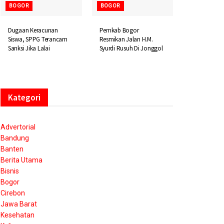
BOGOR
BOGOR
Dugaan Keracunan
Pemkab Bogor
Siswa, SPPG Terancam
Resmikan Jalan H.M.
Sanksi Jika Lalai
Syurdi Rusuh Di Jonggol
Kategori
Advertorial
Bandung
Banten
Berita Utama
Bisnis
Bogor
Cirebon
Jawa Barat
Kesehatan