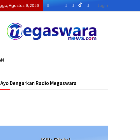
ggu, Agustus 9, 2026
Login
AN
Ayo Dengarkan Radio Megaswara
https://onlineradiobox.com/id/megaswarabogor/?
cs=id.megaswarabogor&played=1&lang=en