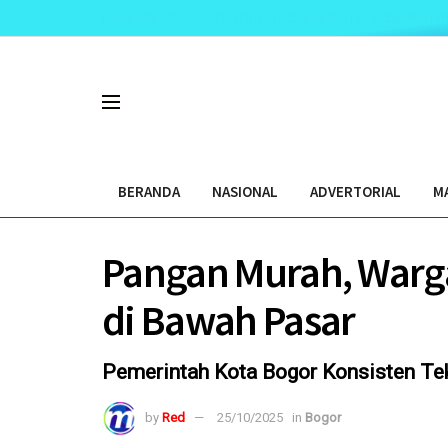
Beranda
Bisnis
hastag
Hubungi Kami
Kebijakan Pr
BERANDA
NASIONAL
ADVERTORIAL
M
Pangan Murah, Warga
di Bawah Pasar
Pemerintah Kota Bogor Konsisten Teka
by
Red
25/10/2025
in
Bogor