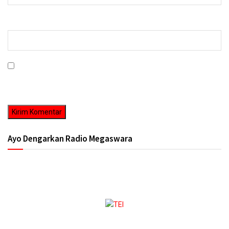
Situs Web
Simpan nama, email, dan situs web saya pada peramban ini untuk
komentar saya berikutnya.
Ayo Dengarkan Radio Megaswara
https://onlineradiobox.com/id/megaswarabogor/?
cs=id.megaswarabogor&played=1&lang=en