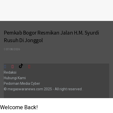
Pemkab Bogor Resmikan Jalan H.M. Syurdi
Rusuh Di Jonggol
07/08/2026
Redaksi
Hubungi Kami
Pedoman Media Cyber
© megaswaranews.com
2025
- All right reserved
.
Welcome Back!