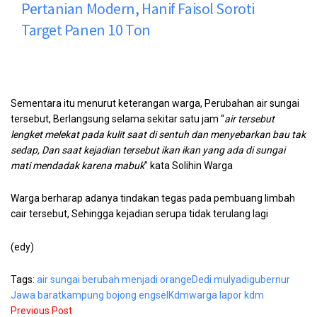
Pertanian Modern, Hanif Faisol Soroti
Target Panen 10 Ton
Sementara itu menurut keterangan warga, Perubahan air sungai
tersebut, Berlangsung selama sekitar satu jam “
air tersebut
lengket melekat pada kulit saat di sentuh dan menyebarkan bau tak
sedap, Dan saat kejadian tersebut ikan ikan yang ada di sungai
mati mendadak karena mabuk
” kata Solihin Warga
Warga berharap adanya tindakan tegas pada pembuang limbah
cair tersebut, Sehingga kejadian serupa tidak terulang lagi
(edy)
Tags:
air sungai berubah menjadi orange
Dedi mulyadi
gubernur
Jawa barat
kampung bojong engsel
Kdm
warga lapor kdm
Previous Post