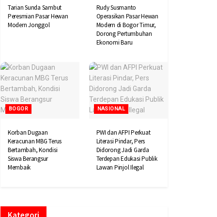
Tarian Sunda Sambut
Rudy Susmanto
Peresmian Pasar Hewan
Operasikan Pasar Hewan
Modern Jonggol
Modern di Bogor Timur,
Dorong Pertumbuhan
Ekonomi Baru
BOGOR
NASIONAL
Korban Dugaan
PWI dan AFPI Perkuat
Keracunan MBG Terus
Literasi Pindar, Pers
Bertambah, Kondisi
Didorong Jadi Garda
Siswa Berangsur
Terdepan Edukasi Publik
Membaik
Lawan Pinjol Ilegal
Kategori