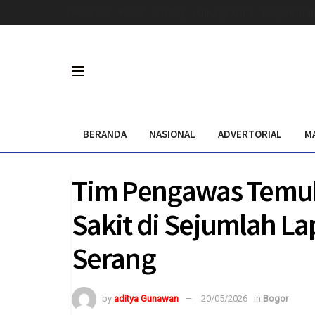
Beranda
Bisnis
hastag
Hubungi Kami
Kebijakan Pr
BERANDA
NASIONAL
ADVERTORIAL
M
Tim Pengawas Temu
Sakit di Sejumlah L
Serang
by
aditya Gunawan
20/05/2026
in
Bogor