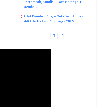
Bertambah, Kondisi Siswa Berangsur
Membaik
Atlet Panahan Bogor Saka Yusuf Juara di
MilkLife Archery Challenge 2026