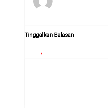
Tinggalkan Balasan
Alamat email Anda tidak akan dipublikasikan.
Ruas yan
*
Komentar