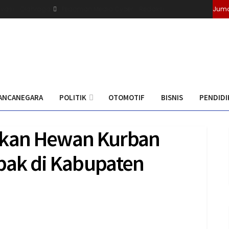
ivasi
Olahraga
Pedoman Media Cyber
Redaksi
Juma
ANCANEGARA
POLITIK
OTOMOTIF
BISNIS
PENDIDI
kan Hewan Kurban
apak di Kabupaten
0