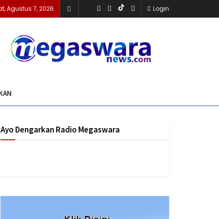
t, Agustus 7, 2026
Login
KAN
Ayo Dengarkan Radio Megaswara
https://onlineradiobox.com/id/megaswarabogor/?
cs=id.megaswarabogor&played=1&lang=en