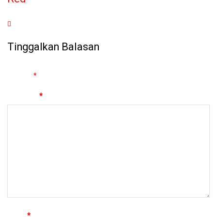
Tinggalkan Balasan
Alamat email Anda tidak akan dipublikasikan.
Ruas yang wajib
ditandai
*
Komentar
*
Nama
*