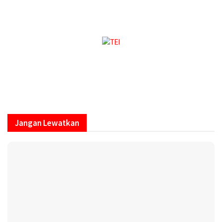
https://onlineradiobox.com/id/megaswarabogor/?
cs=id.megaswarabogor&played=1&lang=en
Jangan Lewatkan