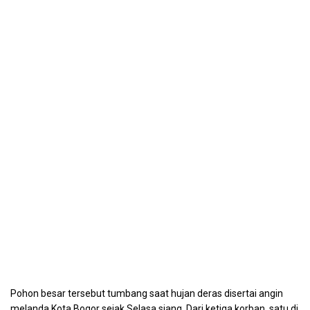
Pohon besar tersebut tumbang saat hujan deras disertai angin
melanda Kota Bogor sejak Selasa siang. Dari ketiga korban, satu di