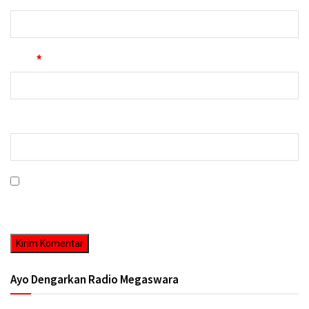
Email
*
Situs Web
Simpan nama, email, dan situs web saya pada peramban ini untuk
komentar saya berikutnya.
Ayo Dengarkan Radio Megaswara